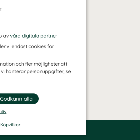
t
p av
våra digitala partner
r vi endast cookies för
mation och fler möjligheter att
 vi hanterar personuppgifter, se
ativ
-
Köpvillkor