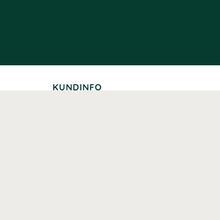
KUNDINFO
Leverans
Betalning
Returer
Köpvillkor
Kundklubb
Studentrabatt
Seniorrabatt
Kontaktuppgifter Läkemedelsverket