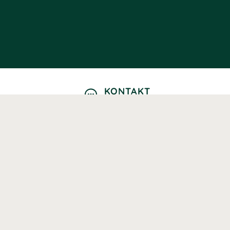
KONTAKT
Kontaktformulär
TELEFON
0220601040
Vardagar: 09:00-12:00
E-POST
info@svenskhalsokost.se
MINA SIDOR
Logga in