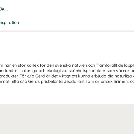
Inspiration
om har en stor kärlek för den svenska naturen och framförallt de lap
llhandahåller naturliga och ekologiska skönhetsprodukter som värnar 
produkter. För c/o Gerd är det viktigt att kunna erbjuda dig naturlig
nnat hitta c/o Gerds prisbelönta deodorant som är unisex, liniment
2008 när Anna-Lena Wiklund Rippert och Johan Wiklund bestämde sig fö
naturen har att erbjuda och förädla dem på ett naturligt och rent vis 
 rad olika områden såsom: medicinsk fotvårdare, hudterapeut, massör
tsbranschen visste de exakt vad de var ute efter, såväl i innehållet 
ig bild om deras kärnvärden - att värna om natur, djur och människa