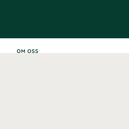
OM OSS
Lär känna oss
Vår historia
Våra varumärken
Hållbarhet
Tillgänglighet
Prenumerera
Våra märkningar och certifieringar
Våra hälsoinspiratörer
Karriär
Samarbeten