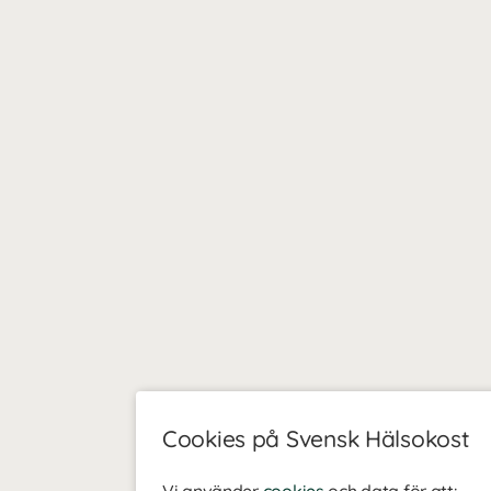
r som har väldigt liten eller ingen miljöbelastning alls. Deras råvar
ingsmedel eller konstgödsel inte är tillåtet eller direkt vilt växande
 skogens skafferi av blåbär, lingon och hjortron.
ill deras egna mamma Gerd som under deras uppväxt förädlade det na
/o Gerd, eller som de själva väljer att säga det, Care of Gerd.
Cookies på Svensk Hälsokost