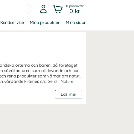
0
produkter
0 kr
Kundservice
Mina produkter
Mina sidor
pländska örterna och bären, då företaget
om såväl naturen som allt levande och har
a och rena produkter som värnar om natur,
 och vårdande krämer.
c/o Gerd – Nature
Läs mer
r att sammanstråla sina kunskaper och
i en lyxig och vårdande kosmetik. Anna-Lena
, spaterapeut, frisör och make up artist.
som effekten av det.
, något som de än idag är trogna mot.