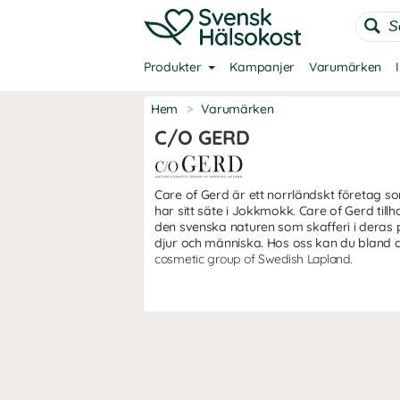
Produkter
Kampanjer
Varumärken
Hem
>
Varumärken
C/O GERD
Care of Gerd är ett norrländskt företag s
har sitt säte i Jokkmokk. Care of Gerd ti
den svenska naturen som skafferi i deras 
djur och människa. Hos oss kan du bland a
cosmetic group of Swedish Lapland.
c/o of Gerd historia
Det hela startade i en liten källarlokal 
satsa på sin dröm - Att ta tillvara på vad 
och Johan är i grunden terapeuter inom en
Tack vare deras breda kunskap inom skönhe
Care of Gerd hade från första dag en tydl