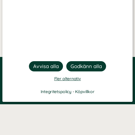
Fler alternativ
Integritetspolicy
-
Köpvillkor
Filtrera
Popularitet