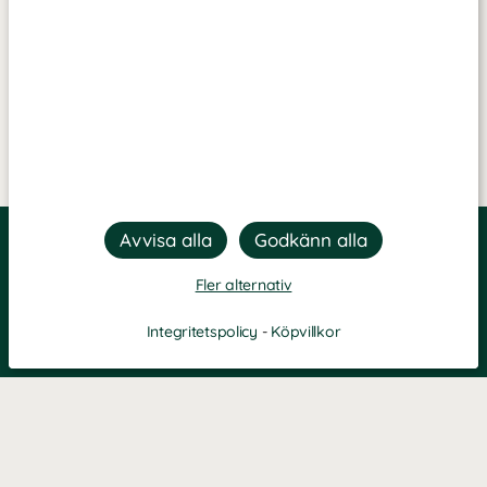
Fler alternativ
Integritetspolicy
-
Köpvillkor