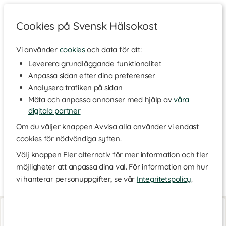
Cookies på Svensk Hälsokost
Vi använder
cookies
och data för att:
Hem
>
Varumärken
Leverera grundläggande funktionalitet
Anpassa sidan efter dina preferenser
Weleda
Analysera trafiken på sidan
Mäta och anpassa annonser med hjälp av
våra
digitala partner
Weleda har sedan starten 1921 tillverkat hudvårdsprodukter
med ekologiska ingredienser och är rankat som världsledande
Om du väljer knappen Avvisa alla använder vi endast
inom naturlig hudvård. Alla produkter är helt fria från syntetiska
cookies för nödvändiga syften.
konserveringsmedel, färg- och parfymämnen samt parabener.
Företaget arbetar "i samklang med människa och natur" och i
Välj knappen Fler alternativ för mer information och fler
sortimentet finns produkter för hela familjen.
möjligheter att anpassa dina val. För information om hur
Naturlig hudvård
Läs mer
vi hanterar personuppgifter, se vår
Integritetspolicy
.
Weleda använder noggrant utvalda näringsrika ingredienser
med vårdande egenskaper, som ger rätt förutsättningar för en
Body Butter
Arnica Massage Oil
hälsosam återfuktad hud med fantastisk lyster. Hemligheten
150 ml
100 ml
bakom de effektiva hudprodukterna är hämtade i naturens