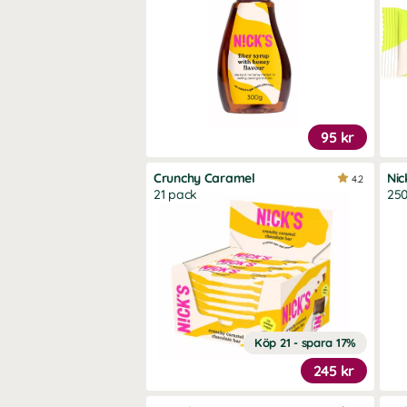
95 kr
Crunchy Caramel
Nic
4.2
21 pack
250
Köp 21 - spara 17%
245 kr