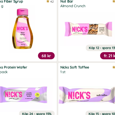
ks Fiber Syrup
Nut Bar
4.2
 g
Almond Crunch
Köp 12 - spara 1
68 kr
fr.
21 
ks Protein Wafer
Nicks Soft Toffee
-pack
1 st
Köp 24 - spara 15%
Köp 15 - spara 1