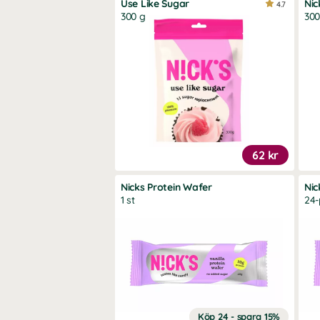
Use Like Sugar
Nic
4.7
300 g
300
62 kr
Nicks Protein Wafer
Nic
1 st
24
Köp 24 - spara 15%