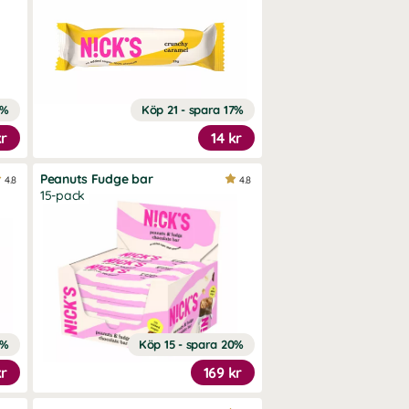
3%
Köp 21 - spara 17%
kr
14 kr
Peanuts Fudge bar
4.8
4.8
15-pack
0%
Köp 15 - spara 20%
kr
169 kr