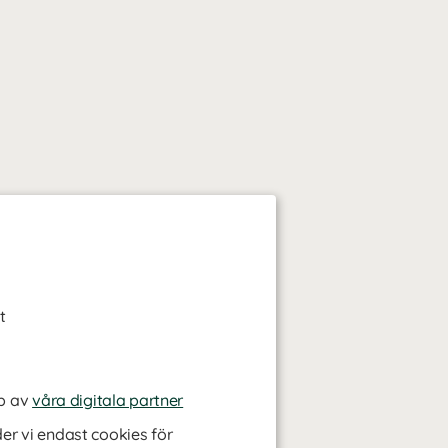
t
p av
våra digitala partner
r vi endast cookies för