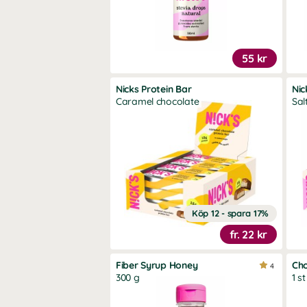
55 kr
Nicks Protein Bar
Nic
Caramel chocolate
Sal
Köp 12 - spara 17%
fr.
22 kr
Fiber Syrup Honey
Ch
4
300 g
1 st