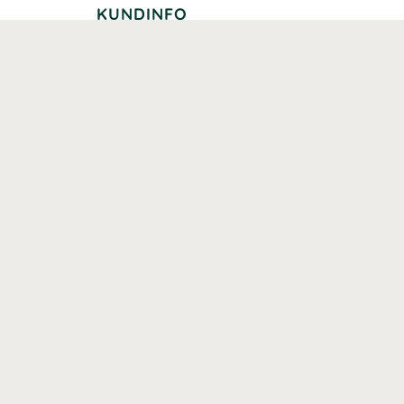
KUNDINFO
Leverans
Betalning
Returer
Köpvillkor
Kundklubb
Studentrabatt
Seniorrabatt
Kontaktuppgifter Läkemedelsverket