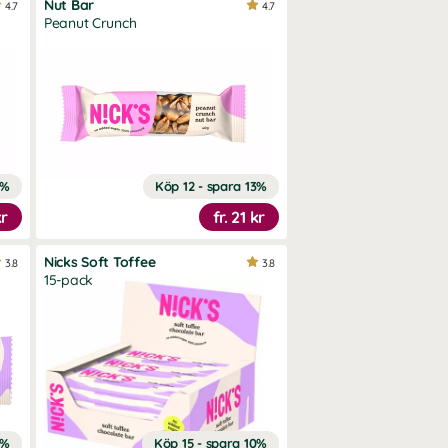
Nut Bar
4.7
4.7
Peanut Crunch
3%
Köp 12 - spara 13%
kr
fr.
21 kr
Nicks Soft Toffee
3.8
3.8
15-pack
0%
Köp 15 - spara 10%