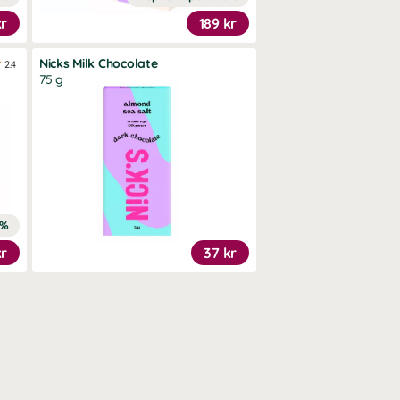
kr
189 kr
Nicks Milk Chocolate
2.4
75 g
6%
kr
37 kr