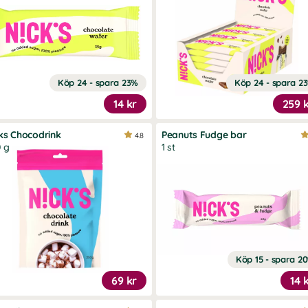
Köp 24 - spara 23%
Köp 24 - spara 2
14 kr
259 
ks Chocodrink
Peanuts Fudge bar
4.8
 g
1 st
Köp 15 - spara 2
69 kr
14 