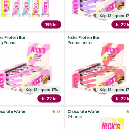
Köp 12 - spara 1
135 kr
fr.
22 
ks Protein Bar
Nicks Protein Bar
ty Peanut
Peanut butter
Köp 12 - spara 17%
Köp 12 - spara 1
fr.
22 kr
fr.
22 
ocolate Wafer
Chocolate Wafer
4.6
24-pack