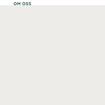
OM OSS
Lär känna oss
Vår historia
Våra varumärken
Hållbarhet
Tillgänglighet
Prenumerera
Våra märkningar och certifieringar
Våra hälsoinspiratörer
Karriär
Samarbeten