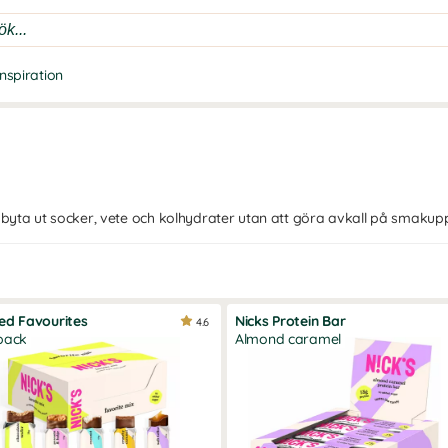
Inspiration
byta ut socker, vete och kolhydrater utan att göra avkall på smakupp
ed Favourites
Nicks Protein Bar
4.6
pack
Almond caramel