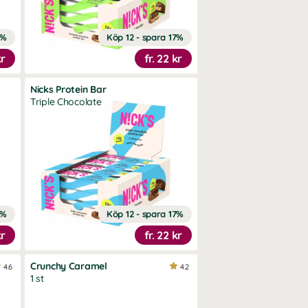
7%
Köp 12 - spara 17%
kr
fr.
22 kr
Nicks Protein Bar
Triple Chocolate
7%
Köp 12 - spara 17%
kr
fr.
22 kr
Crunchy Caramel
4.6
4.2
1 st