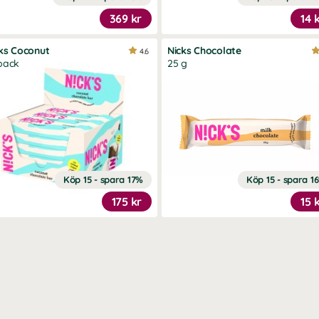
369 kr
14 
ks Coconut
Nicks Chocolate
4.6
pack
25 g
Köp 15 - spara 17%
Köp 15 - spara 1
175 kr
15 