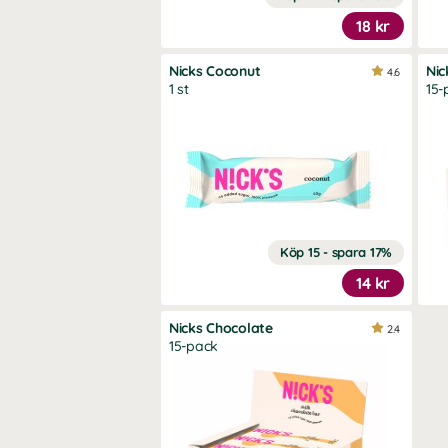
18 kr
Nicks Coconut
Nic
4.6
1 st
15-
Köp 15 - spara 17%
14 kr
Nicks Chocolate
2.4
15-pack