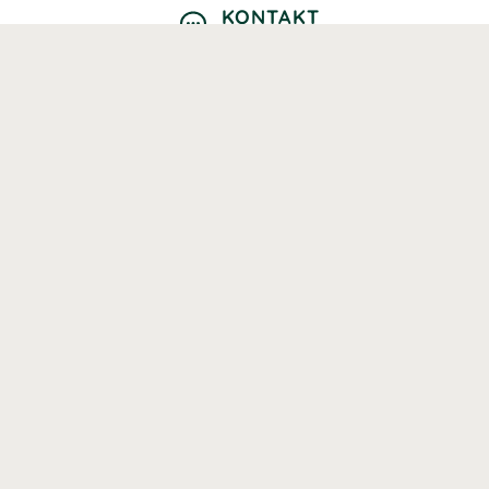
KONTAKT
Kontaktformulär
TELEFON
0220601040
Vardagar: 09:00-12:00
E-POST
info@svenskhalsokost.se
MINA SIDOR
Logga in