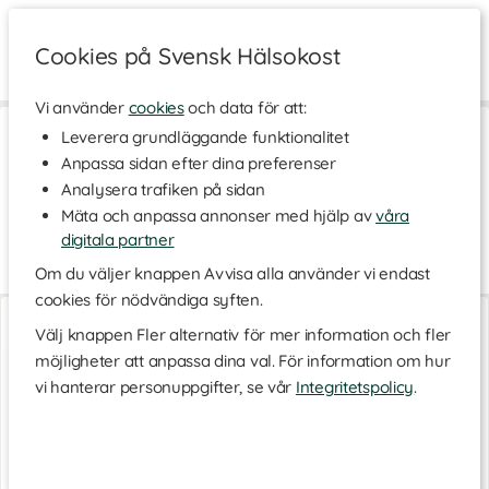
Cookies på Svensk Hälsokost
Vi använder
cookies
och data för att:
Hem
>
Livsstil & Träning
>
Träningsredskap
>
Träningsmattor
Leverera grundläggande funktionalitet
Anpassa sidan efter dina preferenser
Träningsmattor
Analysera trafiken på sidan
En träningsmatta är perfekt för dig som vill ha ett stabilt
Mäta och anpassa annonser med hjälp av
våra
underlag medan du tränar eller utövar yoga. Hos oss på Svensk
Hälsokost hittar du flera typer av träningsmattor i olika material
digitala partner
och storlekar. Hitta träningsmattan du söker här!
Om du väljer knappen Avvisa alla använder vi endast
cookies för nödvändiga syften.
All-round Mat 6 mm
All-round Mat 6 mm
Natural
Midnight Black
Välj knappen Fler alternativ för mer information och fler
möjligheter att anpassa dina val. För information om hur
vi hanterar personuppgifter, se vår
Integritetspolicy
.