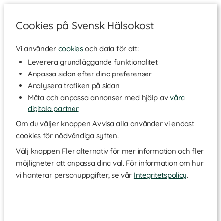
Cookies på Svensk Hälsokost
Vi använder
cookies
och data för att:
Hem
>
Varumärken
Leverera grundläggande funktionalitet
Anpassa sidan efter dina preferenser
Tempur
Analysera trafiken på sidan
Mäta och anpassa annonser med hjälp av
våra
digitala partner
Materialet Tempur använder sig av i sina produkter
härstammar från NASA. Under 70-talet utvecklade NASA ett
Om du väljer knappen Avvisa alla använder vi endast
tryckavlastande material för stöd och dämpning för
cookies för nödvändiga syften.
astronauter under uppskjutning. Det temperaturkänsliga och
viktfördelande materialet släpptes till allmänheten på 80-talet
Välj knappen Fler alternativ för mer information och fler
och det var då företaget Tempur startade.
möjligheter att anpassa dina val. För information om hur
Tempur har fulländat materialet för användning i sängar och
vi hanterar personuppgifter, se vår
Integritetspolicy
.
madrasser och produkterna blev en omedelbar succé då de
lanserades i Sverige 1991. Sedan dess har Tempur sett till att
miljontals människor världen över får en bättre sömn.
Läs mer
I kärnan av varje madrass och kudde vi skapar finns vårt