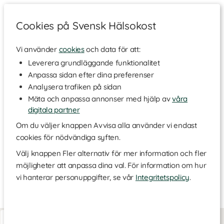
Cookies på Svensk Hälsokost
Vi använder
cookies
och data för att:
Hem
>
Varumärken
Leverera grundläggande funktionalitet
Anpassa sidan efter dina preferenser
Lundmyr
Analysera trafiken på sidan
Mäta och anpassa annonser med hjälp av
våra
digitala partner
Lundmyr of Sweden är ett resultat av en tuff tid med uppbrott
och uppsägningar i Mia Lundmyrs liv som resulterade i något
Om du väljer knappen Avvisa alla använder vi endast
överraskande positivt. Den ensamstående tvåbarnsmamman
cookies för nödvändiga syften.
bestämde sig för att vända det negativa i livet till något positivt
och startade företaget Lundmyr of Sweden som producerar
Välj knappen Fler alternativ för mer information och fler
kärleksfulla produkter.
möjligheter att anpassa dina val. För information om hur
Produkterna är utmärkta presenter och karaktäriseras av en
vi hanterar personuppgifter, se vår
Integritetspolicy
.
sparsmakad design och hög kvalitet.
Vetebälte