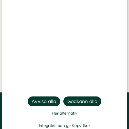
Fler alternativ
Integritetspolicy
-
Köpvillkor