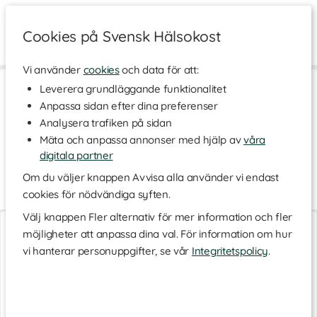
Cookies på Svensk Hälsokost
Vi använder
cookies
och data för att:
Hem
>
Kosttillskott - Ämnen
>
Kosttillskott för Djur
Leverera grundläggande funktionalitet
Anpassa sidan efter dina preferenser
Kosttillskott för Djur
Analysera trafiken på sidan
Ett husdjur är som vilken familjemedlem som helst. Här finns allt
Mäta och anpassa annonser med hjälp av
våra
du behöver för att ta hand om din ögonsten. Välj bland
vårdande hälsokostprodukter och ge din häst, hund eller katt
digitala partner
det där lilla extra som han eller hon förtjänar.
Om du väljer knappen Avvisa alla använder vi endast
Kosttillskott för hund, häst och katt
Läs mer
cookies för nödvändiga syften.
Ge din fyrfota vän lite extra omtanke. När höstmörkret faller på
Välj knappen Fler alternativ för mer information och fler
Djävulsklo Extrakt
Glukosamin Kapslar
kan det vara skönt för hunden att få värma sig under ett
möjligheter att anpassa dina val. För information om hur
60 kaps
90 kaps
värmande
hundtäcke
och när sommaren närmar sig kan ett
vi hanterar personuppgifter, se vår
Integritetspolicy
.
fästingmedel
vara på sin plats. Här finns även tillskott med
vitaminer
och näringsämnen som kan hjälpa till att säkerställa ett
tillräckligt näringsintag hos din bästa vän. Naturligtvis finns också
en lång rad tillskott för ditt djurs ledrörlighet, tandhälsa och päls.
För djurets stela muskler finns även snabbabsorberande