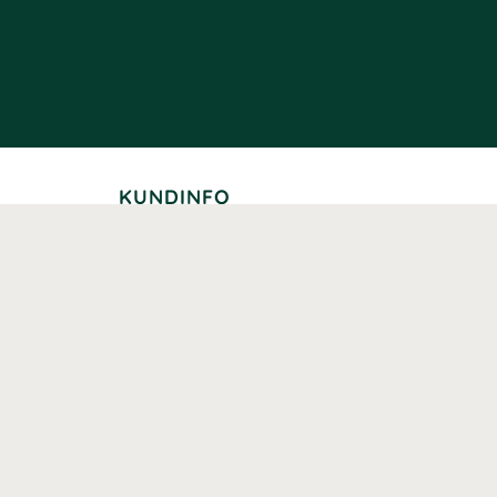
KUNDINFO
Leverans
Betalning
Returer
Köpvillkor
Kundklubb
Studentrabatt
Seniorrabatt
Kontaktuppgifter Läkemedelsverket