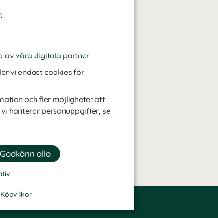
t
p av
våra digitala partner
r vi endast cookies för
mation och fler möjligheter att
 vi hanterar personuppgifter, se
ativ
-
Köpvillkor