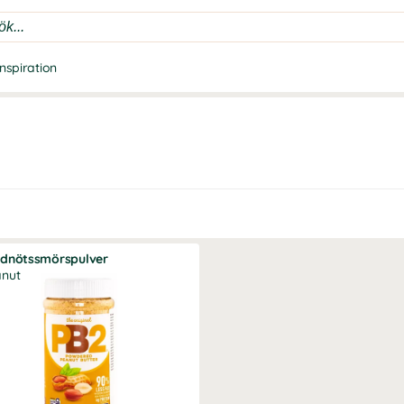
Inspiration
rdnötssmörspulver
anut