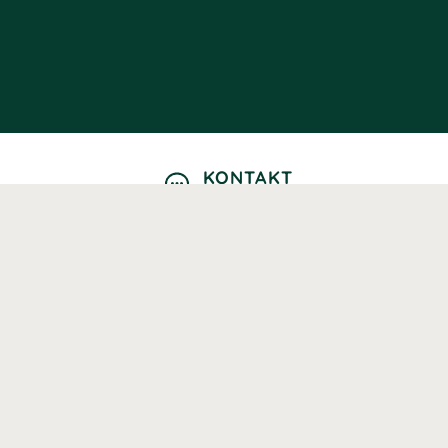
KONTAKT
Kontaktformulär
TELEFON
0220601040
Vardagar: 09:00-12:00
E-POST
info@svenskhalsokost.se
MINA SIDOR
Logga in