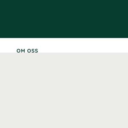
OM OSS
Lär känna oss
Vår historia
Våra varumärken
Hållbarhet
Tillgänglighet
Prenumerera
Våra märkningar och certifieringar
Våra hälsoinspiratörer
Karriär
Samarbeten