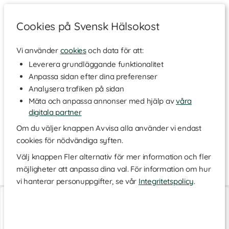
Cookies på Svensk Hälsokost
Vi använder
cookies
och data för att:
Hem
>
Varumärken
Leverera grundläggande funktionalitet
Anpassa sidan efter dina preferenser
RÉVVI
Analysera trafiken på sidan
Mäta och anpassa annonser med hjälp av
våra
digitala partner
RÉVVI strävar efter att ge alla möjligheten att träna med full
frihet och under optimala förhållanden. I RÉVVIs sortiment finner
Om du väljer knappen Avvisa alla använder vi endast
du effektiva produkter för alla kroppsdelar, som du kan
cookies för nödvändiga syften.
använda före, under och efter träningen. Bland annat
massageolja, kylande/värmande muskelgel, skavsårsplåster
Välj knappen Fler alternativ för mer information och fler
mer mera - upptäck alla produkter här!
möjligheter att anpassa dina val. För information om hur
vi hanterar personuppgifter, se vår
Integritetspolicy
.
Skavsårsplåster
Ice Cold Muscle Gel
6-pack
250 ml