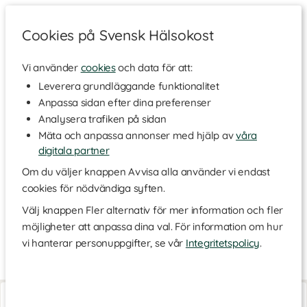
Cookies på Svensk Hälsokost
Vi använder
cookies
och data för att:
Hem
>
Varumärken
Leverera grundläggande funktionalitet
Anpassa sidan efter dina preferenser
Sonnentor
Analysera trafiken på sidan
Mäta och anpassa annonser med hjälp av
våra
digitala partner
Det österrikiska märket Sonnentor grundades 1988 av Johannes
Gutmann. Han hade en tanke om att välja ut och producera
Om du väljer knappen Avvisa alla använder vi endast
ekologiska jordbruksprodukter som är typiska för Österrike
cookies för nödvändiga syften.
och marknadsföra dem både i det egna landet och runt om i
världen. Självklart ska produkterna vara odlade med hänsyn till
Välj knappen Fler alternativ för mer information och fler
naturen och samtidigt ha allra godaste smak och högsta
möjligheter att anpassa dina val. För information om hur
kvalitet.
vi hanterar personuppgifter, se vår
Integritetspolicy
.
Örter, groddar och annat gott från naturen
Läs mer
Sonnentor erbjuder en rad olika välsmakande produkter från
naturen. Här finns bland annat groddar, örter och fröer som har
Yerba Mate
Yerba Mate
odlats fram med varsamhet. På så sätt kan du få tillgång till
90 g
500 g