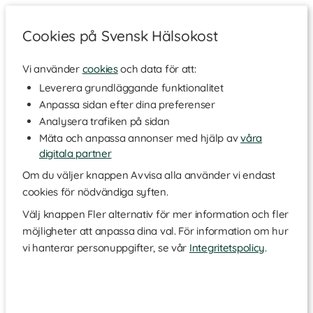
Cookies på Svensk Hälsokost
Vi använder
cookies
och data för att:
Hem
>
Varumärken
Leverera grundläggande funktionalitet
Anpassa sidan efter dina preferenser
Clipper
Analysera trafiken på sidan
Mäta och anpassa annonser med hjälp av
våra
digitala partner
I afternoon tea-meckat Storbritannien har Clipper rönt stora
framgångar och är idag det sjätte största teföretaget.
Om du väljer knappen Avvisa alla använder vi endast
Företaget började tillverka ekologiskt te i Dorset redan 1984 och
cookies för nödvändiga syften.
har sedan dess tillverkat varenda tepåse med kärlek. De
brittiska grundarna Lorraine och Mike utlovar att varenda
Välj knappen Fler alternativ för mer information och fler
ingrediens i deras teer är etiskt framtagna och naturligt
möjligheter att anpassa dina val. För information om hur
producerade. 1994 blev de som första teföretaget i
vi hanterar personuppgifter, se vår
Integritetspolicy
.
Storbritannien Fair Trade-märkta.
Vem kan motstå detta utsökta Fair trade te i vackra
förpackningar?