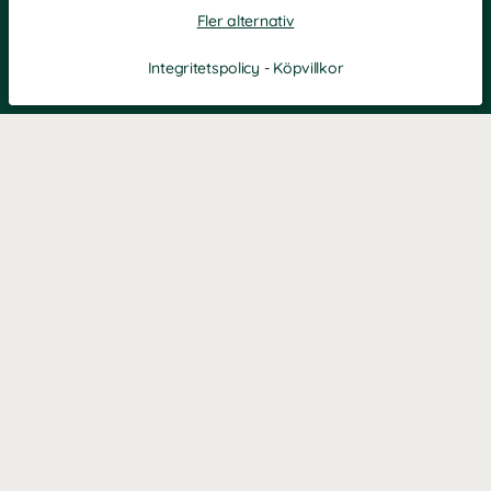
Fler alternativ
Integritetspolicy
-
Köpvillkor
KONTAKT
Kontaktformulär
TELEFON