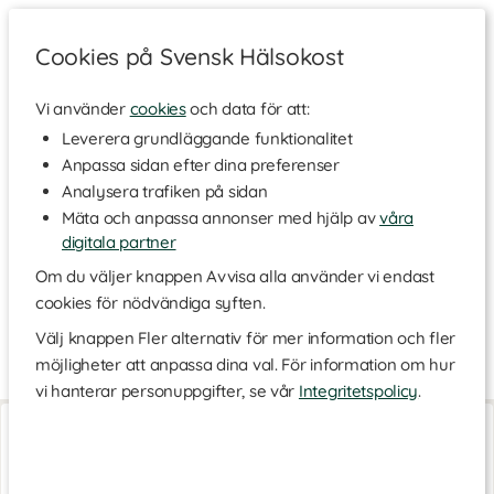
Cookies på Svensk Hälsokost
Vi använder
cookies
och data för att:
Hem
>
Varumärken
Leverera grundläggande funktionalitet
Anpassa sidan efter dina preferenser
Zero Water
Analysera trafiken på sidan
Mäta och anpassa annonser med hjälp av
våra
digitala partner
Med ZeroWater får du renare vatten genom innovativa
filterkannor och behållare i olika storlekar. Det avancerade
Om du väljer knappen Avvisa alla använder vi endast
femstegsfiltret tar bort upp till 99,8 % av alla lösta ämnen, som
cookies för nödvändiga syften.
PFAS, mikroplaster, bly, kvicksilver, glyfosat (Roundup), fluor och
mer. Upptäck ZeroWaters sortiment för fräschare och renare
Välj knappen Fler alternativ för mer information och fler
vatten!
möjligheter att anpassa dina val. För information om hur
vi hanterar personuppgifter, se vår
Integritetspolicy
.
Filter
Filter
1-pack
2-pack