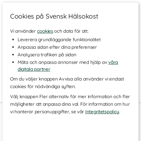
Cookies på Svensk Hälsokost
Vi använder
cookies
och data för att:
Hem
>
Varumärken
Leverera grundläggande funktionalitet
Anpassa sidan efter dina preferenser
Allevo
Analysera trafiken på sidan
Mäta och anpassa annonser med hjälp av
våra
digitala partner
Allévo som betyder "Jag lyfter" eller "Jag lättar" erbjuder en
kombination av effektiva viktminskningsprodukter. I sortimentet
Om du väljer knappen Avvisa alla använder vi endast
finns måltidsersättningar och måltidskomplement till
cookies för nödvändiga syften.
konsumenter som önskar gå ner i vikt eller behålla formen.
Välj knappen Fler alternativ för mer information och fler
möjligheter att anpassa dina val. För information om hur
VLCD Shake
VLCD Shake
vi hanterar personuppgifter, se vår
Integritetspolicy
.
Chocolate
Forest Fruit