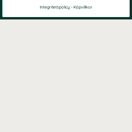
Integritetspolicy
-
Köpvillkor
Filtrera
Popularitet
KONTAKT
Kontaktformulär
TELEFON
0220601040