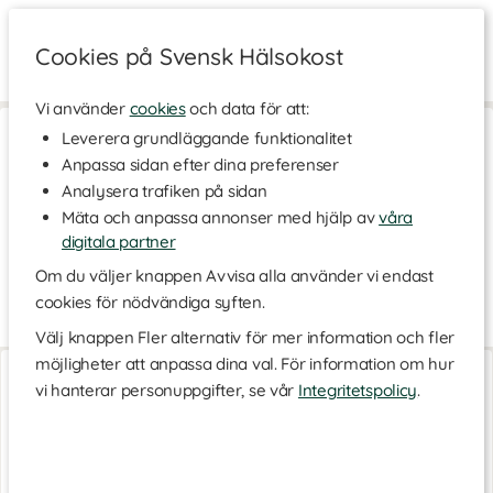
Cookies på Svensk Hälsokost
Vi använder
cookies
och data för att:
Hem
>
Kosttillskott - Ämnen
>
Algtillskott
>
Kelp & Tång
Leverera grundläggande funktionalitet
Anpassa sidan efter dina preferenser
Kelp & Tång
Analysera trafiken på sidan
Kelp och tång är två näringsrika alger från havet. De är särskilt
Mäta och anpassa annonser med hjälp av
våra
uppskattade för sitt höga innehåll av jod, ett mineral som bidrar
till normal sköldkörtelfunktion. Här hittar du vårt sortiment av
digitala partner
kelp och tång – perfekt för dig som vill ha ett naturligt tillskott
Om du väljer knappen Avvisa alla använder vi endast
från havet!
cookies för nödvändiga syften.
Vad är kelp?
Läs mer
Välj knappen Fler alternativ för mer information och fler
Kelp är en brunalg som växer i havsvatten och är särskilt känd
möjligheter att anpassa dina val. För information om hur
Jod Kelp 200
Kelp/Kombu Raw&Eko
för sitt naturligt höga innehåll av jod. Den används ofta i
200 tabl
40 g
vi hanterar personuppgifter, se vår
Integritetspolicy
.
kosttillskott och livsmedel, där den även kan kallas kombu.
Förutom jod innehåller kelp även vitaminer, mineraler och
antioxidanter som vitamin K2 och selen.
Vad är tång?