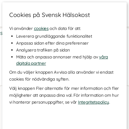
Cookies på Svensk Hälsokost
Vi använder
cookies
och data för att:
Skönhet
>
Kosttillskott för Skönhet
>
Kosttillskott inför Solsäsong
Leverera grundläggande funktionalitet
Anpassa sidan efter dina preferenser
Kosttillskott inför Solsäsong
Analysera trafiken på sidan
Förbered dig inför solsäsongen med rätt produkter. Här hittar
Mäta och anpassa annonser med hjälp av
våra
du ett brett sortiment av vårdande kosttillskott med
betakaroten som hjälper huden inifrån och ut att få en solkysst
digitala partner
nyans.
Om du väljer knappen Avvisa alla använder vi endast
Vad är betakaroten?
Läs mer
cookies för nödvändiga syften.
Betakaroten är ett förstadium till vitamin A, vilket betyder att
Välj knappen Fler alternativ för mer information och fler
Betakaroten 100
Betakaroten Plus
kroppen kan ombildar karoten till A-vitamin när det behövs.
möjligheter att anpassa dina val. För information om hur
60 kaps
30 kaps
Vitamin A lagras i levern och under huden, där det tycks kunna ge
vi hanterar personuppgifter, se vår
Integritetspolicy
.
huden en fräsch färgnyans. Betakaroten förekommer även
naturligt i livsmedel som morötter, papaya och persilja.
Betakaroten lagras under huden där det bidrar till en lätt solkysst
nyans samt att det hjälper till i produktionen av melanin och
potentiellt kan ge ett visst solskydd inifrån. Betakaroten ersätter