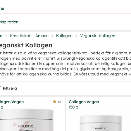
Inspiration
m
>
Kosttillskott - Ämnen
>
Kollagen
>
Veganskt Kollagen
eganskt Kollagen
r hittar du alla våra veganska kollagentillskott - perfekt för dig som inte
llagen med bovint eller marint ursprung! Veganska kollagentillskott 
llagenproduktionen i kroppen samt motverkar att befintlig kollagen br
inosyror i peptidform med hög del prolin, glycin samt hydroxyprolin, 
hövs för att kollagen ska kunna bildas. Se vårt utbud med veganskt k
Filtrera
llagen Vegan
Collagen Vegan
3.8
 g
150 g