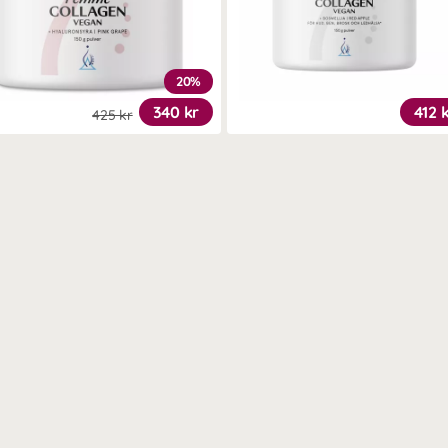
20%
340 kr
412 
425 kr