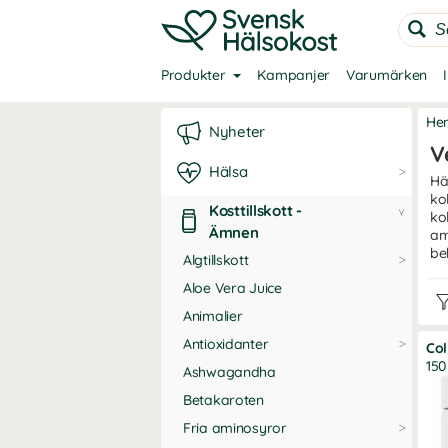
Produkter
Kampanjer
Varumärken
He
Nyheter
V
Hälsa
Hä
ko
Kosttillskott -
ko
Ämnen
am
be
Algtillskott
Aloe Vera Juice
Animalier
Antioxidanter
Co
150
Ashwagandha
Betakaroten
Fria aminosyror