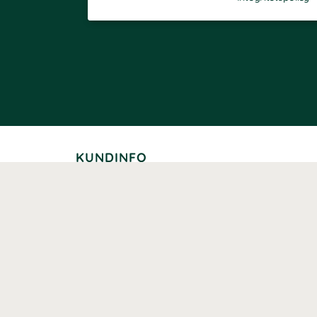
KUNDINFO
Leverans
Betalning
Returer
Köpvillkor
Kundklubb
Studentrabatt
Seniorrabatt
Kontaktuppgifter Läkemedelsverket