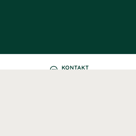
KONTAKT
Kontaktformulär
TELEFON
0220601040
Vardagar: 09:00-12:00
E-POST
info@svenskhalsokost.se
MINA SIDOR