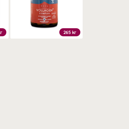
kr
265 kr