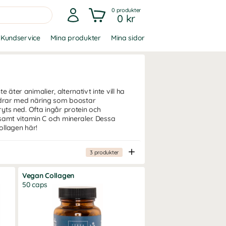
0
produkter
0 kr
Kundservice
Mina produkter
Mina sidor
 äter animalier, alternativt inte vill ha
bidrar med näring som boostar
yts ned. Ofta ingår protein och
samt vitamin C och mineraler. Dessa
ollagen här!
3
produkter
Vegan Collagen
50 caps