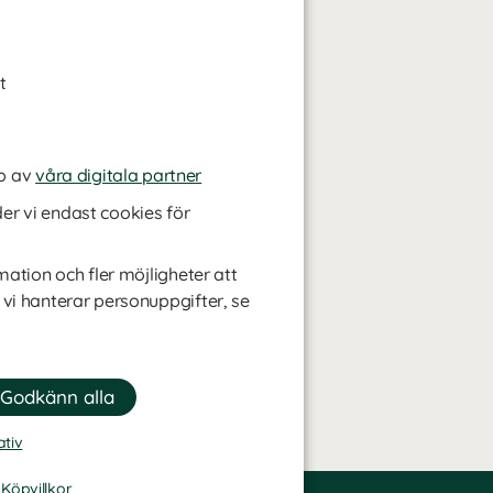
t
p av
våra digitala partner
r vi endast cookies för
mation och fler möjligheter att
 vi hanterar personuppgifter, se
ativ
-
Köpvillkor