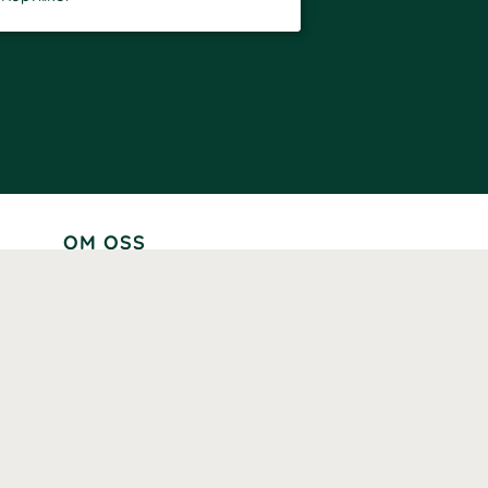
OM OSS
Lär känna oss
Vår historia
Våra varumärken
Hållbarhet
Tillgänglighet
Prenumerera
Våra märkningar och certifieringar
Våra hälsoinspiratörer
Karriär
Samarbeten