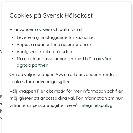
Cookies på Svensk Hälsokost
Vi använder
cookies
och data för att:
Cookiepolicy
Leverera grundläggande funktionalitet
Anpassa sidan efter dina preferenser
Vi använder cookies och data för att:
Analysera trafiken på sidan
Mäta och anpassa annonser med hjälp av
våra
Leverera grundläggande funktionalitet (nödvändiga)
digitala partner
Anpassa sidan efter dina preferenser (funktionella)
Analysera trafiken på sidan (statistik)
Om du väljer knappen Avvisa alla använder vi endast
Mäta och anpassa annonser med hjälp av våra digitala
cookies för nödvändiga syften.
partner (marknadsföring)
Välj knappen Fler alternativ för mer information och fler
På denna sida kan du själv välja vilka cookies och vilken data
möjligheter att anpassa dina val. För information om hur
som används på vår hemsida. Tryck på Spara och stäng
vi hanterar personuppgifter, se vår
Integritetspolicy
.
knappen när du är färdig med dina val. För information om hur
vi hanterar personuppgifter, se vår
Integritetspolicy
.
Nödvändiga