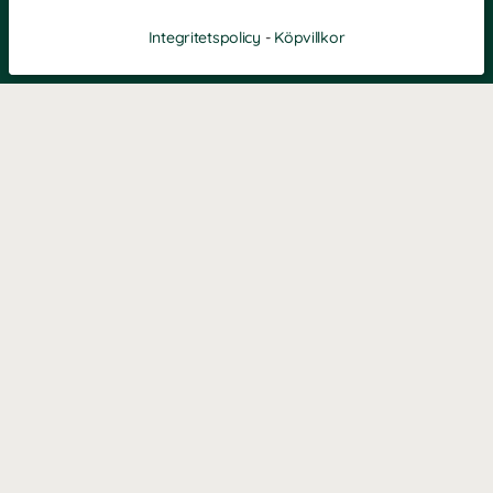
Integritetspolicy
-
Köpvillkor
Filtrera
Popularitet
KONTAKT
Kontaktformulär
TELEFON
0220601040