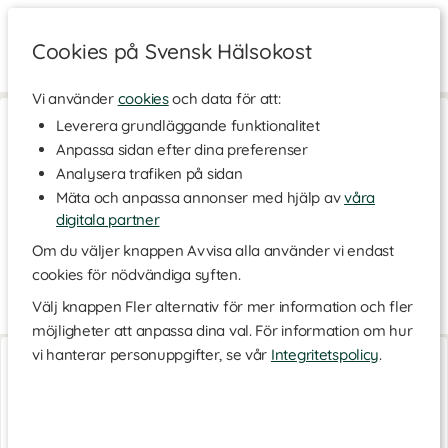
Cookies på Svensk Hälsokost
Vi använder
cookies
och data för att:
Hem
>
Skönhet
>
Hårvård
>
Håroljor
Leverera grundläggande funktionalitet
Anpassa sidan efter dina preferenser
Håroljor
Analysera trafiken på sidan
Har du frissigt, torrt, tunt eller slitet hår? Då kan en hårolja vara
Mäta och anpassa annonser med hjälp av
våra
lösningen. Håroljor har de senaste åren blivit en självklar del i
mångas hårvårdsrutin. Med sitt naturligt vårdande innehåll ger
digitala partner
en hårolja näring till trött och slitet hår. Här hos oss på Svensk
Om du väljer knappen Avvisa alla använder vi endast
Hälsokost hittar du ett stort sortiment av håroljor från olika
cookies för nödvändiga syften.
kvalitetsmärken.
Välj knappen Fler alternativ för mer information och fler
Håroljor vårdar på djupet
Läs mer
möjligheter att anpassa dina val. För information om hur
De flesta av oss drömmer om tjockare, fylligare och längre hår
Ricinolja EKO
Ricinolja EKO
vi hanterar personuppgifter, se vår
Integritetspolicy
.
som växer snabbare. Med en bra hårolja kan du ge ditt hår den
100 ml
500 ml
näring det behöver. En hårolja återfuktar, vårdar, ger näring på
djupet, tämjer frissigt hår och gör det glansigt. Oljor som blivit
populära är bland annat
arganolja
,
macadamia-olja
,
mandelolja
,
jojobaolja
och
ricinolja
. Även den
näringsrika