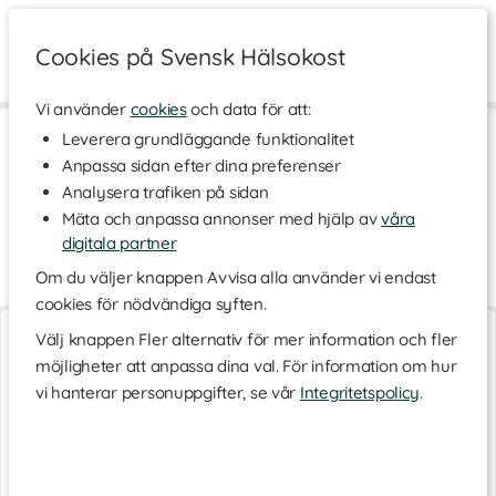
Cookies på Svensk Hälsokost
Vi använder
cookies
och data för att:
Hem
>
Kosttillskott - Ämnen
>
Fria aminosyror
>
BCAA
Leverera grundläggande funktionalitet
Anpassa sidan efter dina preferenser
BCAA
Analysera trafiken på sidan
BCAA är ett aminosyratillskott med de tre utvalda aminosyrorna
Mäta och anpassa annonser med hjälp av
våra
leucin, valin och isoleucin. Hos oss hittar du kosttillskott med
BCAA i pulverform, kapselform och som färdig BCAA dryck.
digitala partner
Om du väljer knappen Avvisa alla använder vi endast
Vad är BCAA?
Läs mer
cookies för nödvändiga syften.
BCAA har på senare år blivit en stor trend i alla gym, både som
Core BCAA Powder
Core BCAA Energy
färdig dryck och som blandad dryck från pulver, och
Välj knappen Fler alternativ för mer information och fler
400 g
400 g
innovationen kring BCAA-tillskott fortsätter att expandera. Idag
möjligheter att anpassa dina val. För information om hur
finns mängder av goda BCAA i olika former.
vi hanterar personuppgifter, se vår
Integritetspolicy
.
I BCAA ingår de tre grenade aminosyrorna leucin, valin och
isoleucin i fri form, där leucin för det mesta finns med i något
större dos. Fördelen med BCAA är att aminosyrorna tas upp
snabbt av kroppen, samt att de inte innehåller några kalorier