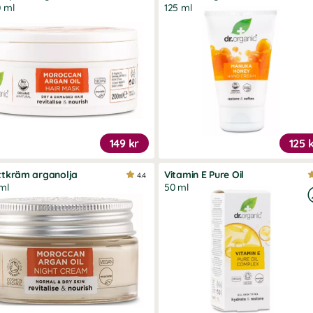
 ml
125 ml
149 kr
125 
ttkräm arganolja
Vitamin E Pure Oil
4.4
ml
50 ml