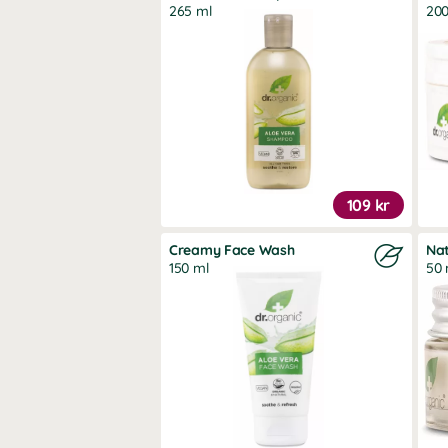
265 ml
200
109 kr
Creamy Face Wash
Na
150 ml
50 