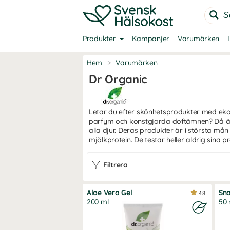
Produkter
Kampanjer
Varumärken
Hem
>
Varumärken
Dr Organic
Letar du efter skönhetsprodukter med eko
parfym och konstgjorda doftämnen? Då är 
alla djur. Deras produkter är i största 
mjölkprotein. De testar heller aldrig sina p
Filtrera
Aloe Vera Gel
Sna
4.8
200 ml
50 