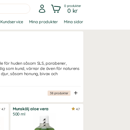
0
produkter
0 kr
Kundservice
Mina produkter
Mina sidor
de för huden såsom SLS, parabener,
dig som kund, värnar de även för naturens
 djur, såsom honung, bivax och
38
produkter
Munskölj aloe vera
4.7
4.7
500 ml