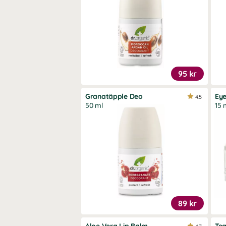
95 kr
Granatäpple Deo
Ey
4.5
50 ml
15 
89 kr