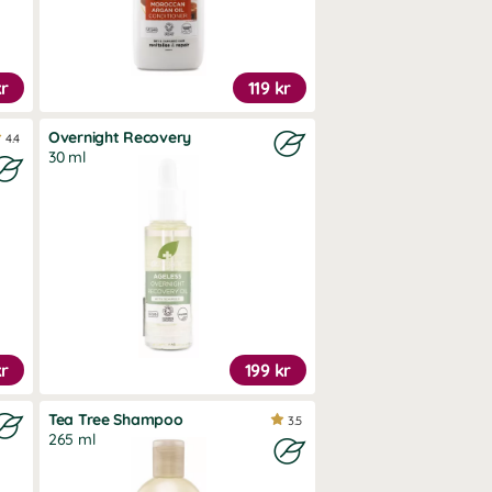
kr
119 kr
Overnight Recovery
4.4
30 ml
kr
199 kr
Tea Tree Shampoo
3.5
265 ml