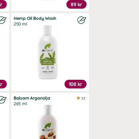
kr
89 kr
Hemp Oil Body Wash
250 ml
kr
108 kr
Balsam Arganolja
3.3
265 ml