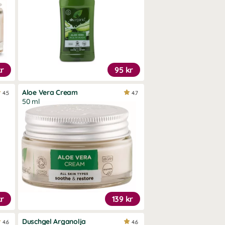
kr
95 kr
Aloe Vera Cream
4.5
4.7
50 ml
kr
139 kr
Duschgel Arganolja
4.6
4.6