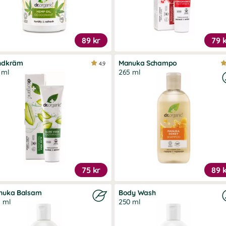
89 kr
79 
ndkräm
Manuka Schampo
4.9
 ml
265 ml
75 kr
89 
nuka Balsam
Body Wash
 ml
250 ml