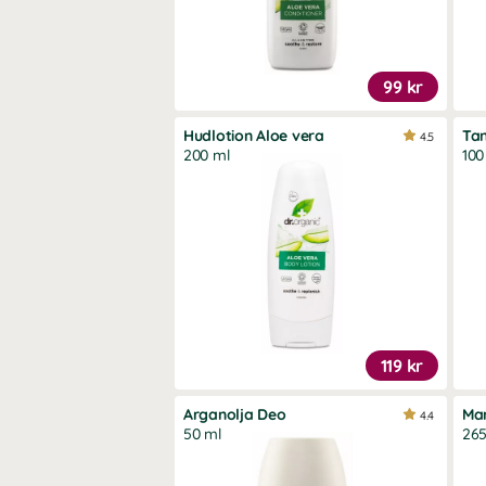
99 kr
Hudlotion Aloe vera
Ta
4.5
200 ml
100
119 kr
Arganolja Deo
Ma
4.4
50 ml
265