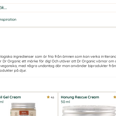
Inspiration
logiska ingredienser som är fria från ämnen som kan verka irriteran
Dr Organic ett märke för dig! Och utöver att Dr Organic värnar om 
mån veganska, med några undantag där man använder biprodukter från
rodukter på djur.
il Gel Cream
Honung Rescue Cream
4.6
ml
50 ml