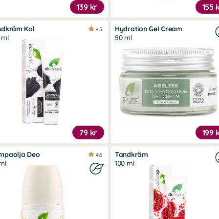
139 kr
155 
ndkräm Kol
Hydration Gel Cream
4.5
 ml
50 ml
79 kr
199 
mpaolja Deo
Tandkräm
4.6
ml
100 ml