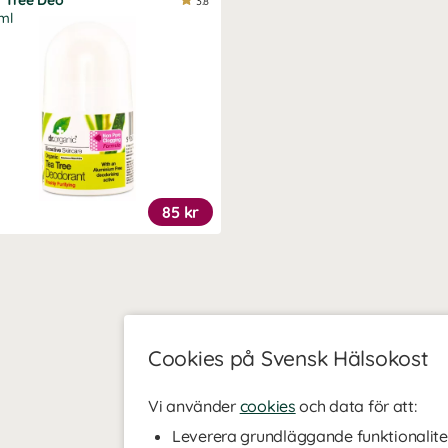
 Tree Deo
3.8
ml
85 kr
Cookies på Svensk Hälsokost
Vi använder
cookies
och data för att:
Leverera grundläggande funktionalite