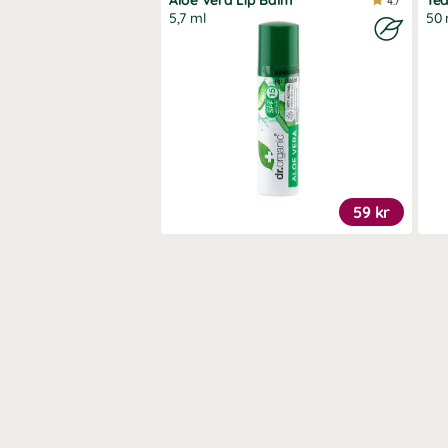
Aloe Vera Lip Balm
Tea
4.7
5,7 ml
50 
59 kr