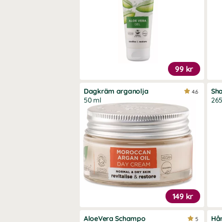
99 kr
Dagkräm arganolja
Sha
4.6
50 ml
265
149 kr
AloeVera Schampo
Hår
5