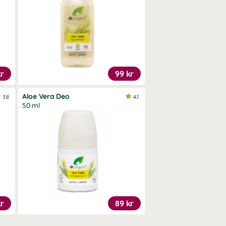
kr
99 kr
Aloe Vera Deo
3.8
4.1
50 ml
kr
89 kr