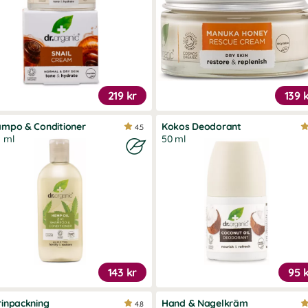
219 kr
139 
mpo & Conditioner
Kokos Deodorant
4.5
 ml
50 ml
143 kr
95 
inpackning
Hand & Nagelkräm
4.8