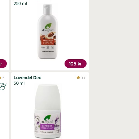
250 ml
kr
105 kr
Lavendel Deo
5
3.7
50 ml