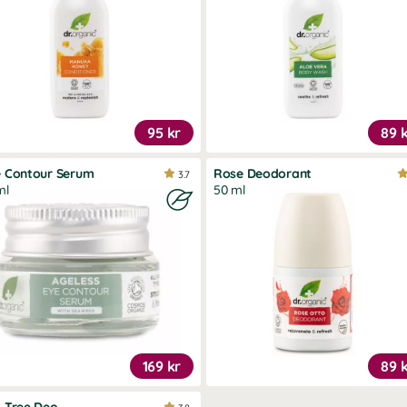
95 kr
89 
e Contour Serum
Rose Deodorant
3.7
ml
50 ml
169 kr
89 