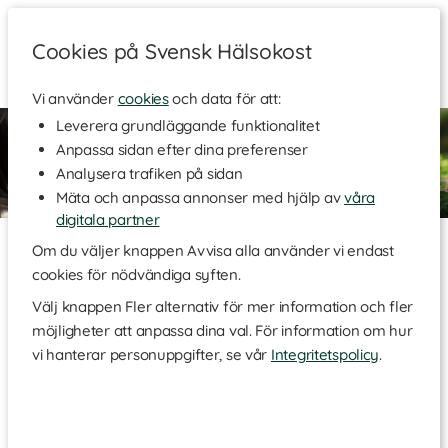
Cookies på Svensk Hälsokost
Vi använder
cookies
och data för att:
Leverera grundläggande funktionalitet
Anpassa sidan efter dina preferenser
Analysera trafiken på sidan
Mäta och anpassa annonser med hjälp av
våra
digitala partner
Om du väljer knappen Avvisa alla använder vi endast
Det här är Svensk Hälsokost
cookies för nödvändiga syften.
Vi är företaget med hjärtat som slår lite extra för en hälsosam
Välj knappen Fler alternativ för mer information och fler
livsstil med omtanke om människa och miljö. Vi som arbetar
möjligheter att anpassa dina val. För information om hur
på Svensk Hälsokost är personer med ett genuint intresse och
vi hanterar personuppgifter, se vår
Integritetspolicy
.
stora kunskaper kring hälsa och träning. Vi tycker att det ska
vara lätt att göra val som får dig att må bra, och vi vill hjälpa
dig på vägen genom att förmedla hälsoinspiration och
träningsglädje samtidigt som vi erbjuder naturliga produkter