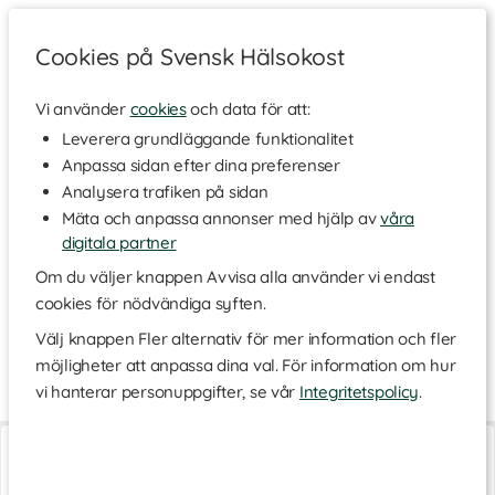
Cookies på Svensk Hälsokost
Vi använder
cookies
och data för att:
Hem
>
Varumärken
Leverera grundläggande funktionalitet
Anpassa sidan efter dina preferenser
Tweek
Analysera trafiken på sidan
Mäta och anpassa annonser med hjälp av
våra
digitala partner
Tweek är ett nytt typ av godis utan socker och med ett
reducerat kaloriinnehåll som istället sötats med Erytritol och
Om du väljer knappen Avvisa alla använder vi endast
steviolglykosider vilket utgör en perfekt sötma. De har också
cookies för nödvändiga syften.
flera goda veganska alternativ. Tweek vill inspirera till nya och
klokare val i vardagen. De vill även förespråka balans på alla
Välj knappen Fler alternativ för mer information och fler
områden i livet. Att kunna tillfredsställa både kropp och själ i
möjligheter att anpassa dina val. För information om hur
samma tugga har varit det givna målet med Tweek från start.
vi hanterar personuppgifter, se vår
Integritetspolicy
.
Tweek Salty Salute
Tweek Chewies
Salty Salute
Smoothie Chews