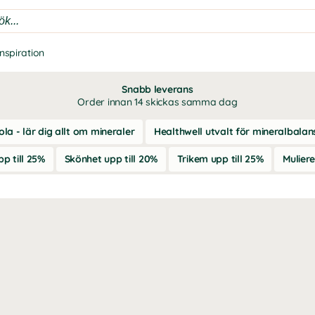
Inspiration
Snabb leverans
Order innan 14 skickas samma dag
la - lär dig allt om mineraler
Healthwell utvalt för mineralbala
p till 25%
Skönhet upp till 20%
Trikem upp till 25%
Mulier