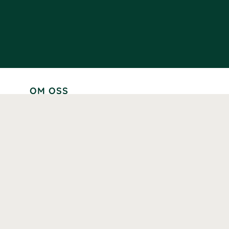
OM OSS
Lär känna oss
Vår historia
Våra varumärken
Hållbarhet
Tillgänglighet
Prenumerera
Våra märkningar och certifieringar
Våra hälsoinspiratörer
Karriär
Samarbeten