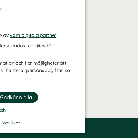
t
p av
våra digitala partner
r vi endast cookies för
mation och fler möjligheter att
 vi hanterar personuppgifter, se
ativ
-
Köpvillkor