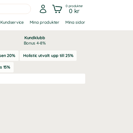
0
produkter
0 kr
Kundservice
Mina produkter
Mina sidor
Kundklubb
Bonus 4-8%
nsen 20%
Holistic utvalt upp till 25%
es 15%