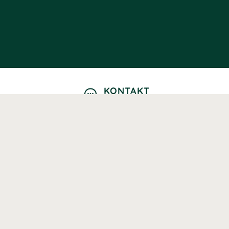
KONTAKT
Kontaktformulär
TELEFON
0220601040
Vardagar: 09:00-12:00
E-POST
info@svenskhalsokost.se
MINA SIDOR
Logga in