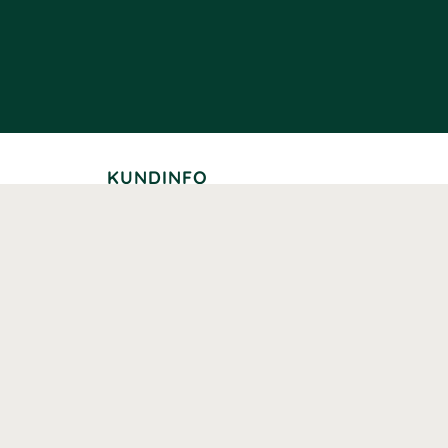
KUNDINFO
Leverans
Betalning
Returer
Köpvillkor
Kundklubb
Studentrabatt
Seniorrabatt
Kontaktuppgifter Läkemedelsverket