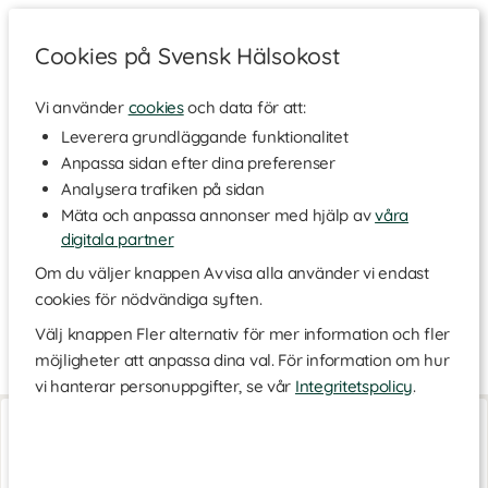
Cookies på Svensk Hälsokost
Vi använder
cookies
och data för att:
Hem
>
Varumärken
Leverera grundläggande funktionalitet
Anpassa sidan efter dina preferenser
Pändy
Analysera trafiken på sidan
Mäta och anpassa annonser med hjälp av
våra
digitala partner
Pändy är ett svenskt varumärke som erbjuder en rad olika
produkter som proteinbars, chips och godis. Deras vision är att
Om du väljer knappen Avvisa alla använder vi endast
snacks kan och bör vara en del av en hälsosam livsstil. Förgyll
cookies för nödvändiga syften.
din vardag med gott snacks från Pändy, perfekt för dig som vill
njuta av livets goda, men ändå är noga med vad du stoppar i
Välj knappen Fler alternativ för mer information och fler
dig. Se vårt utbud nedan!
möjligheter att anpassa dina val. För information om hur
vi hanterar personuppgifter, se vår
Integritetspolicy
.
Pändy Candy
Pändy Candy
Strawberry/Liquorice
Fluffy Clouds