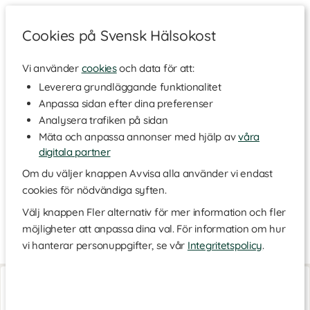
Cookies på Svensk Hälsokost
Vi använder
cookies
och data för att:
Hem
>
Varumärken
Leverera grundläggande funktionalitet
Anpassa sidan efter dina preferenser
Dhyvana
Analysera trafiken på sidan
Mäta och anpassa annonser med hjälp av
våra
digitala partner
Dhyvana tillverkar produkter som är skapade med hänsyn
både till miljön och människors hälsa. Med fokus på välgörande
Om du väljer knappen Avvisa alla använder vi endast
ingredienser innehåller de inga onödiga tillsatser, dessutom är
cookies för nödvändiga syften.
produkterna veganska, cruelty-free och fria från palmolja för
att skydda både djur och planeten. De är fria från allergener
Välj knappen Fler alternativ för mer information och fler
och parfymer och är speciellt utformade för att ta hand om
möjligheter att anpassa dina val. För information om hur
både dig och din hud.
vi hanterar personuppgifter, se vår
Integritetspolicy
.
Cellular Repair
Clear Skin Azelaic
7 x 2 ml
7 x 2 ml