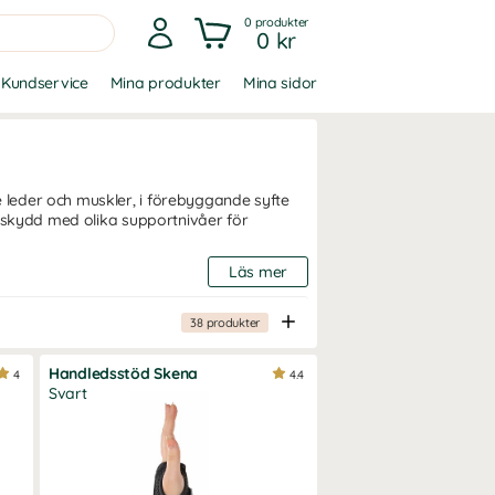
0
produkter
0 kr
Kundservice
Mina produkter
Mina sidor
leder och muskler, i förebyggande syfte
elskydd med olika supportnivåer för
Läs mer
kan det kännas bra med ett ledskydd.
38
produkter
l kringliggande muskler. Ett lättare ledskydd
gande syfte, medan ett mer stabilt ledskydd
er.
Handledsstöd Skena
4
4.4
Svart
nderlätta för att du ska kunna bibehålla en
skydd från framstående varumärken;
a fotbäddar och skoinlägg som avlastar