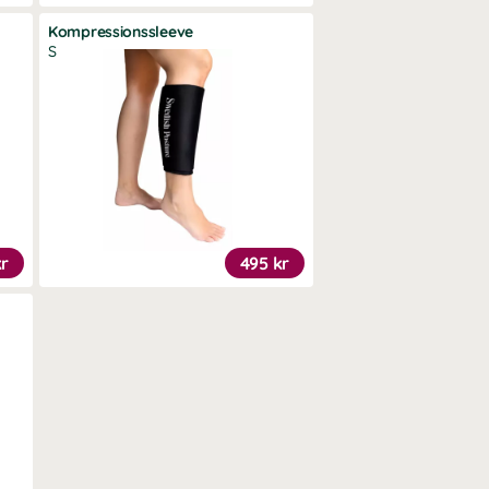
Kompressionssleeve
S
kr
495 kr