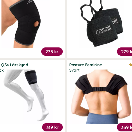
275 kr
279 
1 QS4 Lårskydd
Posture Feminine
ck
Svart
319 kr
359 