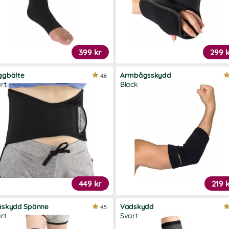
ter och vrister.
399 kr
299 
ggbälte
Armbågsskydd
4.6
rt
Black
449 kr
219 
äskydd Spänne
Vadskydd
4.5
rt
Svart