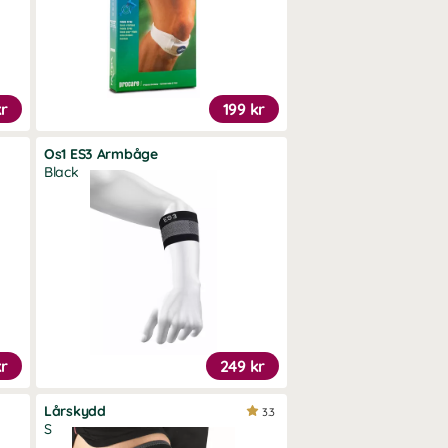
kr
199 kr
Os1 ES3 Armbåge
Black
kr
249 kr
Lårskydd
3.3
S