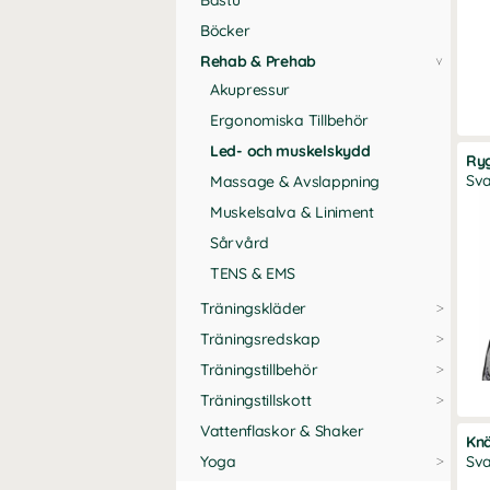
Bastu
föt
Böcker
Rehab & Prehab
Akupressur
Ergonomiska Tillbehör
Led- och muskelskydd
Ry
Sva
Massage & Avslappning
Muskelsalva & Liniment
Sårvård
TENS & EMS
Träningskläder
Träningsredskap
Träningstillbehör
Träningstillskott
Vattenflaskor & Shaker
Kn
Yoga
Sva