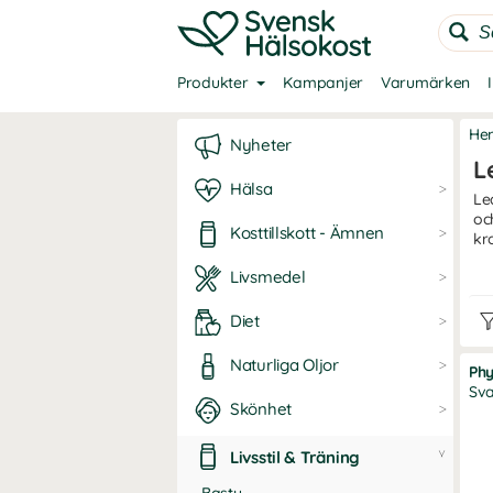
Produkter
Kampanjer
Varumärken
He
Nyheter
L
Hälsa
Le
oc
Kosttillskott - Ämnen
kr
Livsmedel
Nä
Vid
Diet
Led
med
Naturliga Oljor
där
Phy
Sva
Led
Skönhet
akt
Livsstil & Träning
Vi 
Vul