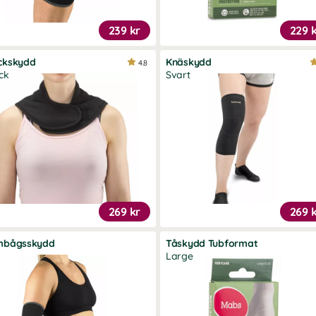
239 kr
229 
ckskydd
Knäskydd
4.8
ck
Svart
269 kr
269 
mbågsskydd
Tåskydd Tubformat
Large