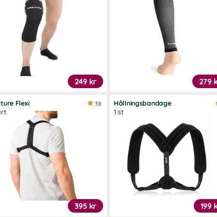
249 kr
279 
ture Flexi
Hållningsbandage
3.8
rt
1 st
395 kr
199 