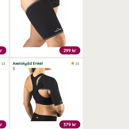
kr
299 kr
Axelskydd Enkel
2.3
2.5
S
kr
379 kr