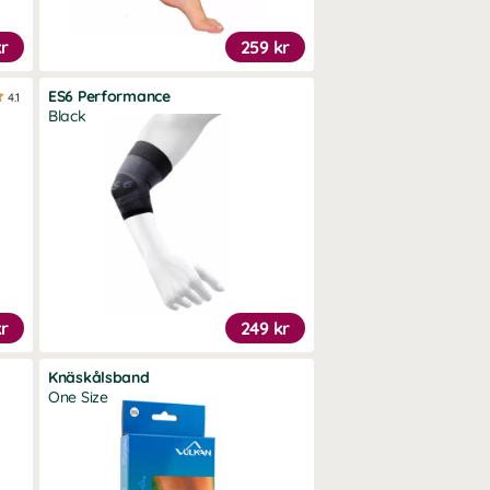
kr
259 kr
ES6 Performance
4.1
Black
kr
249 kr
Knäskålsband
One Size