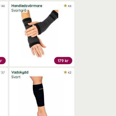
Handledsvärmare
4.4
4.4
Svartgrå
kr
179 kr
Vadskydd
3.7
4.2
Svart