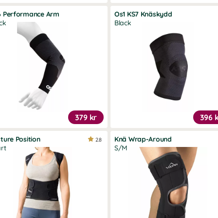
6 Performance Arm
Os1 KS7 Knäskydd
ck
Black
379 kr
396 
ture Position
Knä Wrap-Around
2.8
rt
S/M