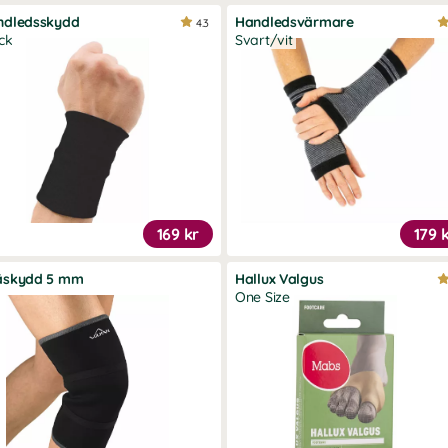
ndledsskydd
Handledsvärmare
4.3
ck
Svart/vit
169 kr
179 
äskydd 5 mm
Hallux Valgus
One Size