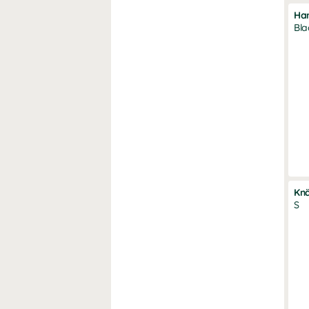
Ha
Bla
Kn
S