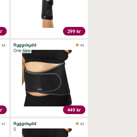
kr
299 kr
Ryggskydd
4.5
4.5
One Size
kr
449 kr
Ryggskydd
4.7
4.5
S