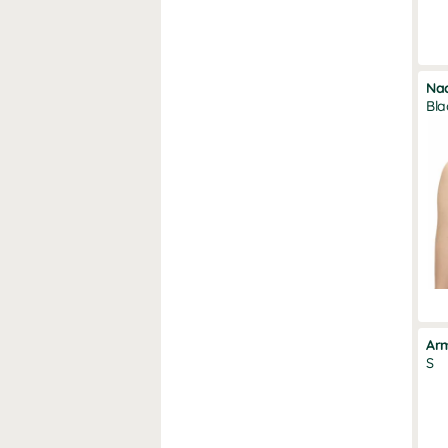
Na
Bla
Ar
S