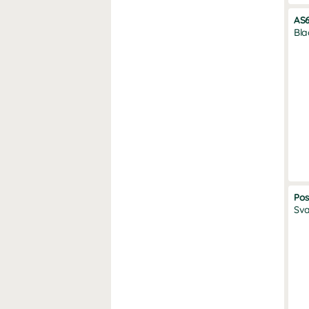
AS
Bla
Pos
Sva