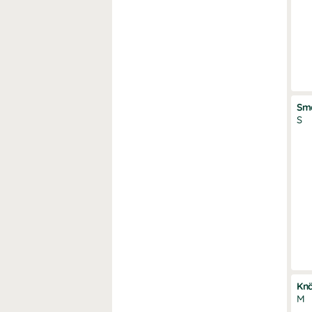
Sm
S
Knä
M