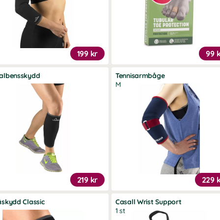
199 kr
99 
albensskydd
Tennisarmbåge
M
219 kr
229 
skydd Classic
Casall Wrist Support
1 st