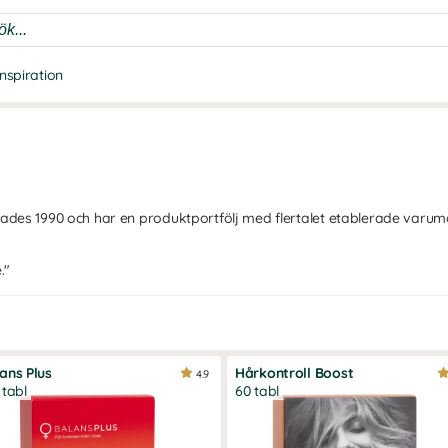
Inspiration
des 1990 och har en produktportfölj med flertalet etablerade varumä
."
ans Plus
Hårkontroll Boost
4.9
 tabl
60 tabl