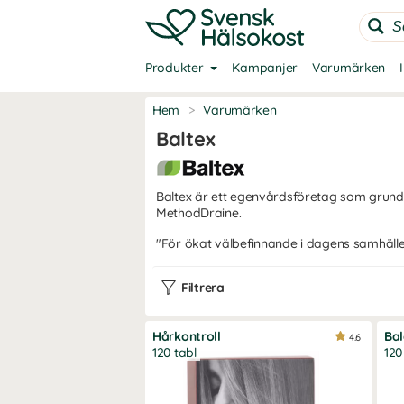
Produkter
Kampanjer
Varumärken
Hem
>
Varumärken
Baltex
Baltex är ett egenvårdsföretag som grunda
MethodDraine.
"För ökat välbefinnande i dagens samhälle
Filtrera
Hårkontroll
Bal
4.6
120 tabl
120