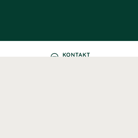
KONTAKT
Kontaktformulär
TELEFON
0220601040
Vardagar: 09:00-12:00
E-POST
info@svenskhalsokost.se
MINA SIDOR
Logga in