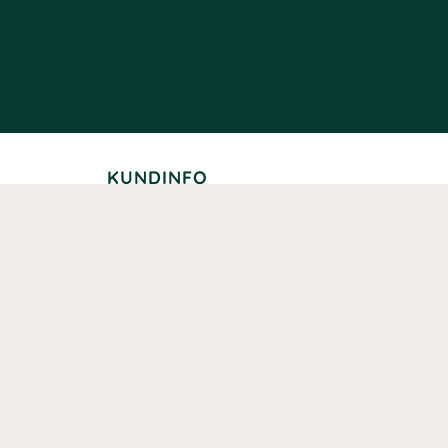
KUNDINFO
Leverans
Betalning
Returer
Köpvillkor
Kundklubb
Studentrabatt
Seniorrabatt
Kontaktuppgifter Läkemedelsverket