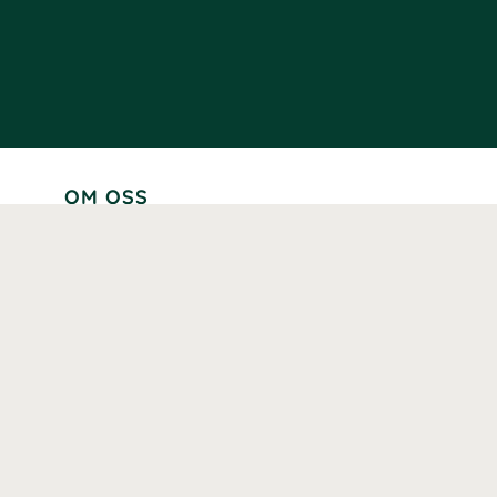
OM OSS
Lär känna oss
Vår historia
Våra varumärken
Hållbarhet
Tillgänglighet
Prenumerera
Våra märkningar och certifieringar
Våra hälsoinspiratörer
Karriär
Samarbeten