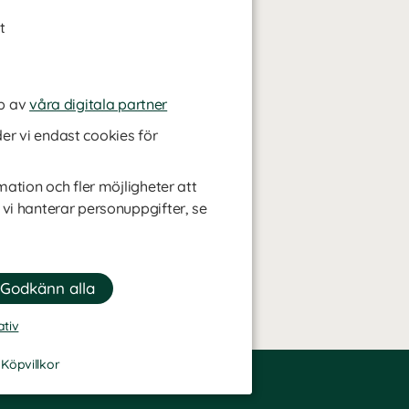
t
p av
våra digitala partner
r vi endast cookies för
mation och fler möjligheter att
 vi hanterar personuppgifter, se
ativ
-
Köpvillkor