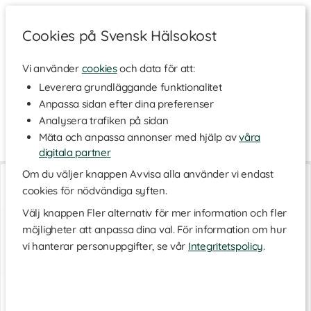
Cookies på Svensk Hälsokost
Vi använder
cookies
och data för att:
Hem
>
Varumärken
Leverera grundläggande funktionalitet
Anpassa sidan efter dina preferenser
Rock Spring
Analysera trafiken på sidan
Mäta och anpassa annonser med hjälp av
våra
digitala partner
Om du väljer knappen Avvisa alla använder vi endast
Barfotaskor Dam
Barfotaskor Dam
Black
Olive
cookies för nödvändiga syften.
Välj knappen Fler alternativ för mer information och fler
möjligheter att anpassa dina val. För information om hur
vi hanterar personuppgifter, se vår
Integritetspolicy
.
599 kr
599 kr
4.3
4.3