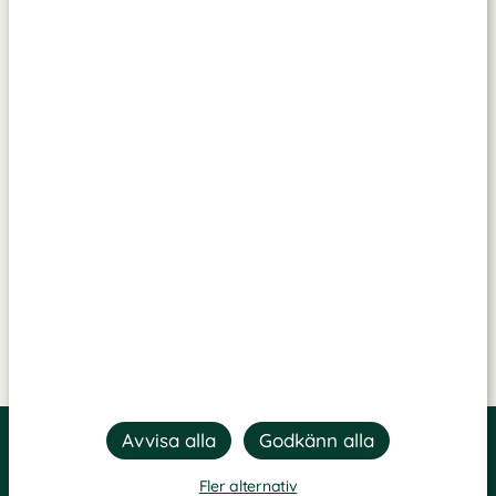
Fler alternativ