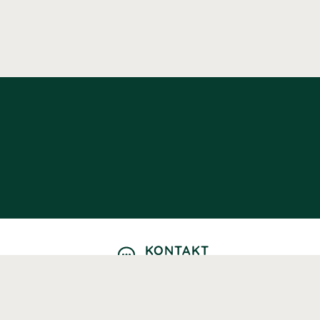
KONTAKT
Kontaktformulär
TELEFON
0220601040