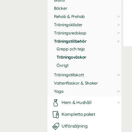
Bastu
Böcker
Rehab & Prehab
Träningskläder
Träningsredskap
Träningstillbehör
Grepp och tejp
Träningsväskor
Övrigt
Träningstillskott
Vattenflaskor & Shaker
Yoga
Hem & Hushåll
Kompletta paket
Utförsäljning