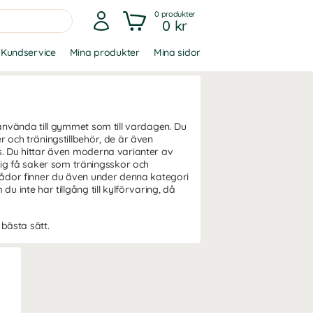
0
produkter
0 kr
Kundservice
Mina produkter
Mina sidor
använda till gymmet som till vardagen. Du
 och träningstillbehör, de är även
. Du hittar även moderna varianter av
g få saker som träningsskor och
lådor finner du även under denna kategori
 inte har tillgång till kylförvaring, då
 bästa sätt.