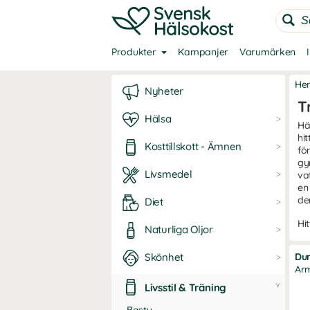
Produkter
Kampanjer
Varumärken
He
Nyheter
T
Hälsa
Hä
hi
Kosttillskott - Ämnen
fö
gy
Livsmedel
va
en
den
Diet
Hi
Naturliga Oljor
Skönhet
Du
Ar
Livsstil & Träning