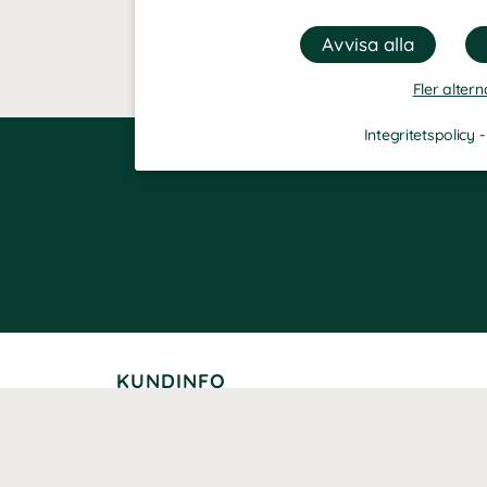
Fler altern
Integritetspolicy
KUNDINFO
Leverans
Betalning
Returer