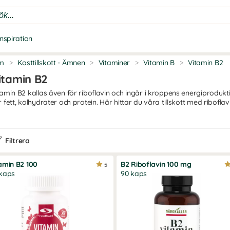
Inspiration
m
>
Kosttillskott - Ämnen
>
Vitaminer
>
Vitamin B
>
Vitamin B2
itamin B2
tamin B2 kallas även för riboflavin och ingår i kroppens energiprodukt
r fett, kolhydrater och protein. Här hittar du våra tillskott med riboflavi
d gör vitamin B2 i kroppen?
amin B2, riboflavin, bidrar till normal energiomsättning och till nervsys
Filtrera
mal hud och tillverkningen av röda blodkroppar. Dessutom fungerar 
lerna mot oxidativ stress.
amin B2 100
B2 Riboflavin 100 mg
5
d finns vitamin B2 naturligt?
kaps
90 kaps
amin B2 finns bland annat i kött, mjölk, ägg, inälvsmat, bladgrönsaker
dryck brukar även berikas med vitamin B2, dock inte den ekologiska d
sste du att …
amin B2 kan förstöras vid längre uppvärmning? Därför kan kokade gr