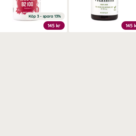
ter av vitaminet än de ursprungliga råvarorna.
Köp 3 - spara 13%
145 kr
145 