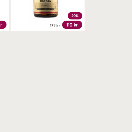
20%
kr
110 kr
137 kr