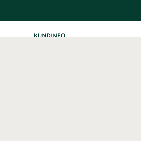
KUNDINFO
Leverans
Betalning
Returer
Köpvillkor
Kundklubb
Studentrabatt
Seniorrabatt
Kontaktuppgifter Läkemedelsverket