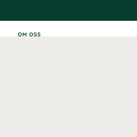
OM OSS
Lär känna oss
Vår historia
Våra varumärken
Hållbarhet
Tillgänglighet
Prenumerera
Våra märkningar och certifieringar
Våra hälsoinspiratörer
Karriär
Samarbeten