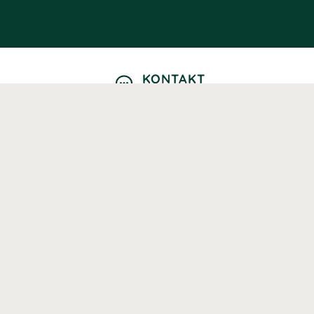
KONTAKT
Kontaktformulär
TELEFON
0220601040
Vardagar: 09:00-12:00
E-POST
info@svenskhalsokost.se
MINA SIDOR
Logga in