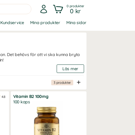
0
produkter
0 kr
Kundservice
Mina produkter
Mina sidor
ion. Det behövs för att vi ska kunna bryta
n!
Läs mer
temets normala funktion. Det bidrar även till
3
produkter
det som en antioxidant då det skyddar
Vitamin B2 100mg
4.8
100 kaps
 och fullkornsprodukter. Havre-, soja- och
rycken.
önsaker och bakat bröd innehålla lägre