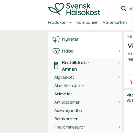
Produkter
Kampanjer
Varumärken
He
Nyheter
V
Hälsa
Vi
ne
Kosttillskott -
Ämnen
Va
Algtillskott
Vit
nor
Aloe Vera Juice
cel
Animalier
Vit
Va
90 
Antioxidanter
Vit
Ashwagandha
ris
Betakaroten
Vi
Fria aminosyror
Vit