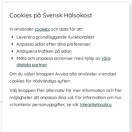
Cookies på Svensk Hälsokost
Vi använder
cookies
och data för att:
Hem
>
Varumärken
Leverera grundläggande funktionalitet
Anpassa sidan efter dina preferenser
Helhetshälsa
Analysera trafiken på sidan
Mäta och anpassa annonser med hjälp av
våra
digitala partner
Helhetshälsa är ett svenskt företag som håller till i Borghamn.
Företagets filosofi är att erbjuda rena produkter utan onödiga
Om du väljer knappen Avvisa alla använder vi endast
tillsatser. Tillskotten ska också vara lättupptagliga samt vara till
cookies för nödvändiga syften.
för alla så därför är de flesta produkterna registrerade hos
Vegan Society.
Välj knappen Fler alternativ för mer information och fler
möjligheter att anpassa dina val. För information om hur
vi hanterar personuppgifter, se vår
Integritetspolicy
.
Omega-3 vegansk
Probioplex
60 kaps
90 kaps