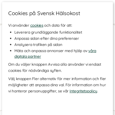
Cookies på Svensk Hälsokost
Vi använder
cookies
och data för att:
Hem
>
Kosttillskott - Ämnen
>
Fria aminosyror
>
Karnitin
Leverera grundläggande funktionalitet
Anpassa sidan efter dina preferenser
Karnitin
Analysera trafiken på sidan
L-karnitin är en aminosyra som vi får i oss via proteinrika
Mäta och anpassa annonser med hjälp av
våra
livsmedel och framförallt genom rött kött. Kroppen kan även
bilda karnitin genom aminosyrorna lysin och metionin. Karnitin
digitala partner
behövs för att transportera fett till mitokondrierna som där kan
Om du väljer knappen Avvisa alla använder vi endast
omvandlas till brukbar energi. Mitokondrier är cellernas
cookies för nödvändiga syften.
kraftverk. Har man låga nivåer av karnitin i kroppen leder det till
att fett byggs upp runt cellerna istället och det blir svårare för
Välj knappen Fler alternativ för mer information och fler
kroppen att bryta ner det och använda som energi. Därför har
möjligheter att anpassa dina val. För information om hur
l-karnitin blivit populärt att använda vid förbränningsträning och
vid uthållighetsträning för att använda fettet som främsta
vi hanterar personuppgifter, se vår
Integritetspolicy
.
energikälla.
Vad är karnitin?
Läs mer
Tillskott med karnitin finns i olika former där de vanligast
Acetyl-L-karnitin
L-karnitin 500