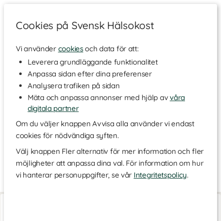
Cookies på Svensk Hälsokost
Vi använder
cookies
och data för att:
Hem
>
Varumärken
Leverera grundläggande funktionalitet
Anpassa sidan efter dina preferenser
Thorne
Analysera trafiken på sidan
Mäta och anpassa annonser med hjälp av
våra
digitala partner
Thorne är ett gediget kanadensiskt företag som har utvecklat
och tillverkat kosttillskott och hälsokost i över trettio år. Sedan
Om du väljer knappen Avvisa alla använder vi endast
starten 1984 har Thorne expanderat och säljs idag över hela
cookies för nödvändiga syften.
världen. Thorne utgår från visionen om att erbjuda innovativa
och rena produkter, baserade på den senaste forskningen inom
Välj knappen Fler alternativ för mer information och fler
nutrition.
möjligheter att anpassa dina val. För information om hur
För alla behov
Läs mer
vi hanterar personuppgifter, se vår
Integritetspolicy
.
I samband med produktutvecklingen genomför Thorne alltid
mycket research och grundläggande studier för att aldrig
Thorne Thyrocsin
Thorne 5-MTHF 5 mg
kompromissa med kvalitén. Målet är att kunna erbjuda något
120 kaps
60 kaps
för alla, med hälsokost för alla behov och önskemål.