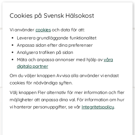
Cookies på Svensk Hälsokost
Vi använder
cookies
och data för att:
Hem
>
Livsstil & Träning
>
Yoga
>
Yogamattor
Leverera grundläggande funktionalitet
Anpassa sidan efter dina preferenser
Yogamattor
Analysera trafiken på sidan
Du som praktiserar yoga eller tränar hemma ofta, kan ha stor
Mäta och anpassa annonser med hjälp av
våra
nytta av en egen yogamatta. Här hittar du olika yogamattor
med olika tjocklek som passa lika bra att utföra yoga på som
digitala partner
att använda vid annan hemmaträning för att få lite dämpning
Om du väljer knappen Avvisa alla använder vi endast
vid övningar såsom situps, ryggresningar och armhävningar.
cookies för nödvändiga syften.
All-round Mat 6 mm
All-round Mat 6 mm
Välj knappen Fler alternativ för mer information och fler
Natural
Midnight Black
möjligheter att anpassa dina val. För information om hur
vi hanterar personuppgifter, se vår
Integritetspolicy
.