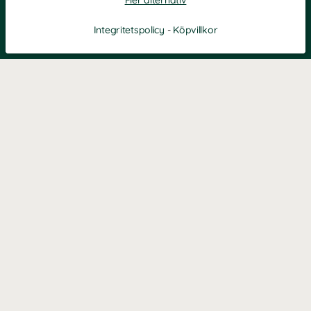
Fler alternativ
Integritetspolicy
-
Köpvillkor
Filtrera
Popularitet
KONTAKT
Kontaktformulär
TELEFON