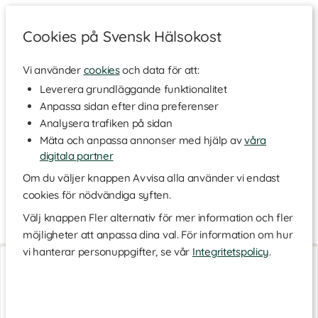
Cookies på Svensk Hälsokost
Vi använder
cookies
och data för att:
Hem
>
Varumärken
Leverera grundläggande funktionalitet
Anpassa sidan efter dina preferenser
BioMedica
Analysera trafiken på sidan
Mäta och anpassa annonser med hjälp av
våra
digitala partner
BioMedica är ett företag som tillhandahåller premiumprodukter
av högsta kvalité med fokus på trygghet för konsumenten och
Om du väljer knappen Avvisa alla använder vi endast
omtanke om miljön. All tillverkning sker i Sverige vilket gör att
cookies för nödvändiga syften.
företaget enkelt har kontroll över varje ingrediens och hela
receptet.
Välj knappen Fler alternativ för mer information och fler
möjligheter att anpassa dina val. För information om hur
vi hanterar personuppgifter, se vår
Integritetspolicy
.
Uva Ört
Stora Hårkuren
100 tabl
300 tabl