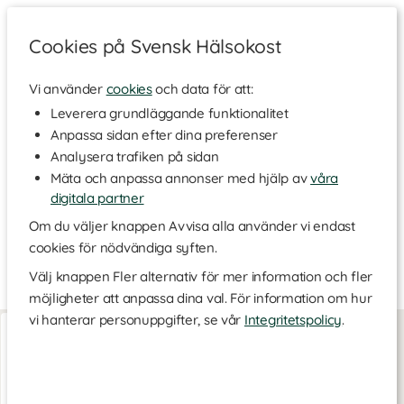
Cookies på Svensk Hälsokost
Vi använder
cookies
och data för att:
Hem
>
Varumärken
Leverera grundläggande funktionalitet
Anpassa sidan efter dina preferenser
CareMe
Analysera trafiken på sidan
Mäta och anpassa annonser med hjälp av
våra
digitala partner
CareMe är ett svenskt varumärke som erbjuder naturliga
tillskott för ett balanserat liv. Tillskotten är rena, tillsatsfria och
Om du väljer knappen Avvisa alla använder vi endast
av högsta kvalitet med naturliga, biotillgängliga ingredienser för
cookies för nödvändiga syften.
att på ett säkert och effektivt sätt stötta hela familjen. Utforska
sortimentet här!
Välj knappen Fler alternativ för mer information och fler
möjligheter att anpassa dina val. För information om hur
vi hanterar personuppgifter, se vår
Integritetspolicy
.
PQQMax
60 kaps