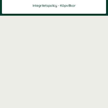
Integritetspolicy
-
Köpvillkor
Filtrera
Popularitet
KONTAKT
Kontaktformulär
TELEFON
0220601040