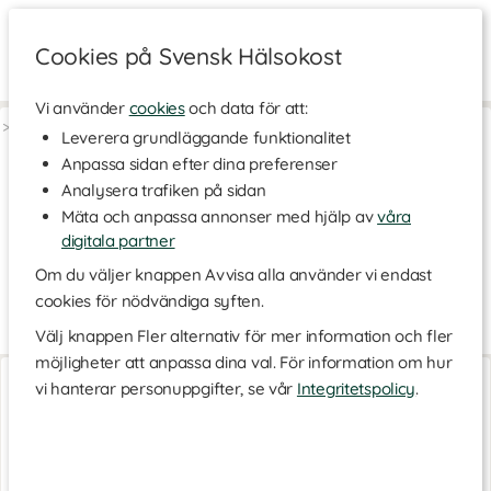
Cookies på Svensk Hälsokost
Vi använder
cookies
och data för att:
>
Livsstil & Träning
>
Träningskläder
>
Strumpor & Underkläder
Leverera grundläggande funktionalitet
Anpassa sidan efter dina preferenser
Strumpor & Underkläder
Analysera trafiken på sidan
Här hittar du strumpor i olika modeller som passar både herr
Mäta och anpassa annonser med hjälp av
våra
och dam; korta och praktiska ankelstrumpor, tåstrumpor som
lämpar sig extra bra för känsliga fötter eller riktigt mjuka och
digitala partner
sköna strumpor i bambu. Välj den modell och färg som passar
Om du väljer knappen Avvisa alla använder vi endast
dina behov bäst!
cookies för nödvändiga syften.
Välj knappen Fler alternativ för mer information och fler
möjligheter att anpassa dina val. För information om hur
Bambustrumpor Dam
Bambustrumpor Dam
vi hanterar personuppgifter, se vår
Integritetspolicy
.
Svart
Vit