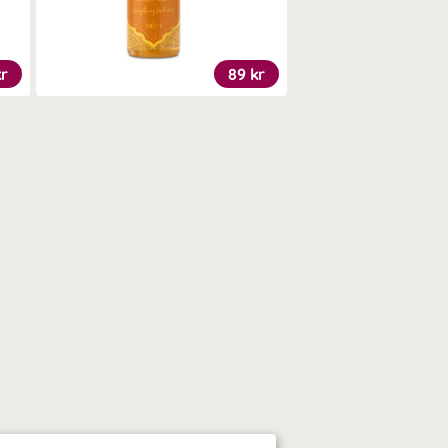
kr
89 kr