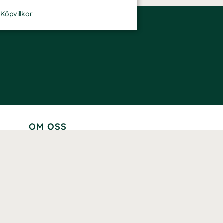
-
Köpvillkor
OM OSS
Lär känna oss
Vår historia
Våra varumärken
Hållbarhet
Tillgänglighet
Prenumerera
Våra märkningar och certifieringar
Våra hälsoinspiratörer