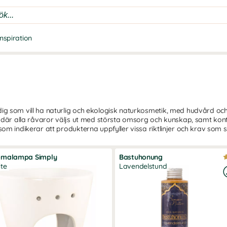
Inspiration
g som vill ha naturlig och ekologisk naturkosmetik, med hudvård och 
, där alla råvaror väljs ut med största omsorg och kunskap, samt ko
om indikerar att produkterna uppfyller vissa riktlinjer och krav som s
omalampa Simply
Bastuhonung
te
Lavendelstund