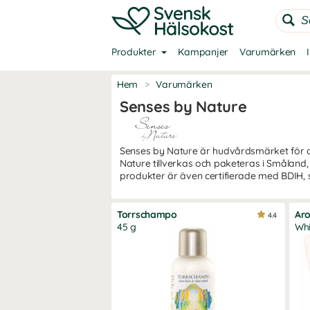
Produkter
Kampanjer
Varumärken
Hem
>
Varumärken
Senses by Nature
Senses by Nature är hudvårdsmärket för di
Nature tillverkas och paketeras i Småland
produkter är även certifierade med BDIH, s
Torrschampo
Ar
4.4
45 g
Whi