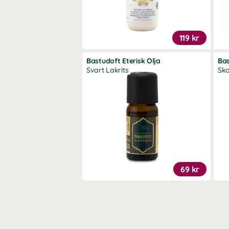
119 kr
Bastudoft Eterisk Olja
Bas
Svart Lakrits
Sk
69 kr