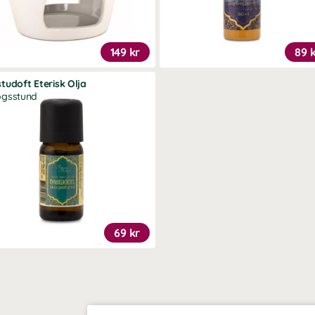
149 kr
89 
tudoft Eterisk Olja
ogsstund
69 kr