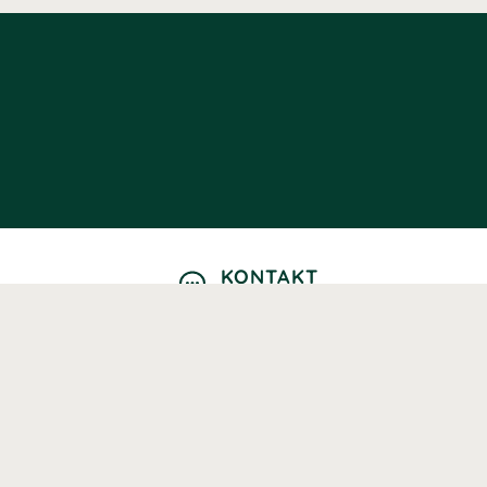
KONTAKT
Kontaktformulär
TELEFON
0220601040
Vardagar: 09:00-12:00
E-POST
info@svenskhalsokost.se