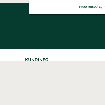
Integritetspolicy
KUNDINFO
Leverans
Betalning
Returer
Köpvillkor
Kundklubb
Studentrabatt
Seniorrabatt