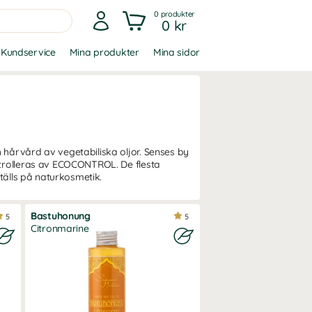
0
produkter
0 kr
Kundservice
Mina produkter
Mina sidor
hårvård av vegetabiliska oljor. Senses by
ntrolleras av ECOCONTROL. De flesta
tälls på naturkosmetik.
Bastuhonung
5
5
Citronmarine