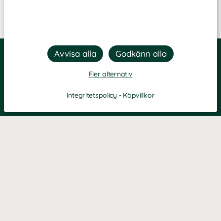
Fler alternativ
Integritetspolicy
-
Köpvillkor
Filtrera
Popularitet