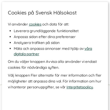
Cookies på Svensk Hälsokost
Vi använder
cookies
och data för att:
Hem
>
Varumärken
Leverera grundläggande funktionalitet
Anpassa sidan efter dina preferenser
Ortho Movement
Analysera trafiken på sidan
Mäta och anpassa annonser med hjälp av
våra
digitala partner
Ortho Movement är ett svenskt varumärke som tror på att
fantastiska saker sker när människor är aktiva. De strävar efter
Om du väljer knappen Avvisa alla använder vi endast
att alla ska kunna uppleva glädjen i att röra sig fritt. I
cookies för nödvändiga syften.
sortimentet finns olika typer av stödprodukter, såsom sporttejp,
arm- och knäband samt kylpåsar. Utforska sortimentet här!
Välj knappen Fler alternativ för mer information och fler
möjligheter att anpassa dina val. För information om hur
vi hanterar personuppgifter, se vår
Integritetspolicy
.
Kinesiology Tape
Kinesiology Tape
Black
Pink