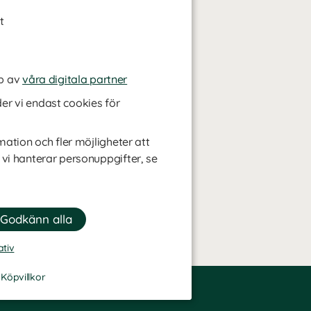
t
p av
våra digitala partner
r vi endast cookies för
mation och fler möjligheter att
 vi hanterar personuppgifter, se
ativ
-
Köpvillkor