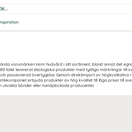
Inspiration
kända varumärken inom hudvård i sitt sortiment, bland annat det e
talet levererat ekologiska produkter med tydliga märkningar till sve
ch passionerad övertygelse. Genom direktimport av högkvalitativa råv
kkompaniet erbjuda produkter av hög kvalitet till låga priser till s
från utvalda bönder eller handplockade producenter.