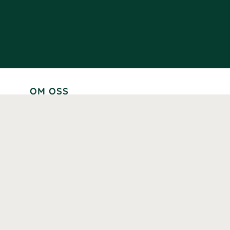
OM OSS
Lär känna oss
Vår historia
Våra varumärken
Hållbarhet
Tillgänglighet
Prenumerera
Våra märkningar och certifieringar
Våra hälsoinspiratörer
Karriär
Samarbeten