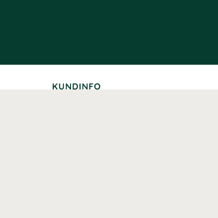
KUNDINFO
Leverans
Betalning
Returer
Köpvillkor
Kundklubb
Studentrabatt
Seniorrabatt
Kontaktuppgifter Läkemedelsverket