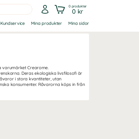
0
produkter
0 kr
Kundservice
Mina produkter
Mina sidor
gna varumärket Crearome.
nskarna. Deras ekologiska livsfilosofi är
aror i stora kvantiteter, utan
venska konsumenter. Råvarorna köps in från