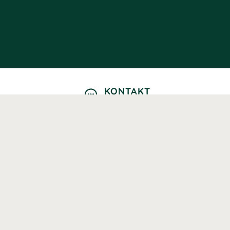
KONTAKT
Kontaktformulär
TELEFON
0220601040
Vardagar: 09:00-12:00
E-POST
info@svenskhalsokost.se
MINA SIDOR
Logga in