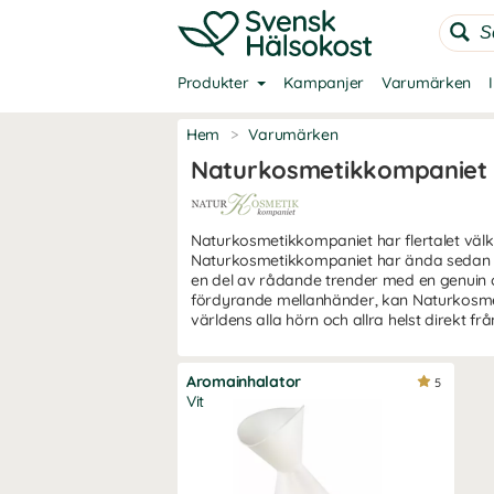
Produkter
Kampanjer
Varumärken
Hem
>
Varumärken
Naturkosmetikkompaniet
Naturkosmetikkompaniet har flertalet väl
Naturkosmetikkompaniet har ända sedan 80-
en del av rådande trender med en genuin o
fördyrande mellanhänder, kan Naturkosmeti
världens alla hörn och allra helst direkt 
Aromainhalator
5
Vit