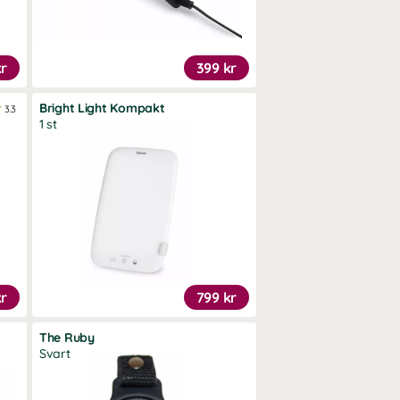
kr
399 kr
Bright Light Kompakt
3.3
1 st
kr
799 kr
The Ruby
Svart