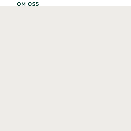
OM OSS
Lär känna oss
Vår historia
Våra varumärken
Hållbarhet
Tillgänglighet
Prenumerera
Våra märkningar och certifieringar
Våra hälsoinspiratörer
Karriär
Samarbeten