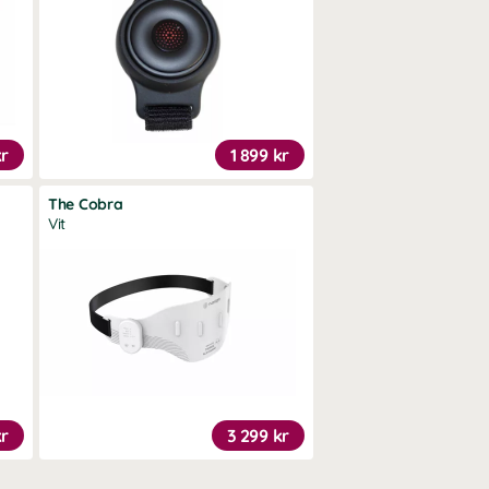
kr
1 899 kr
The Cobra
Vit
kr
3 299 kr