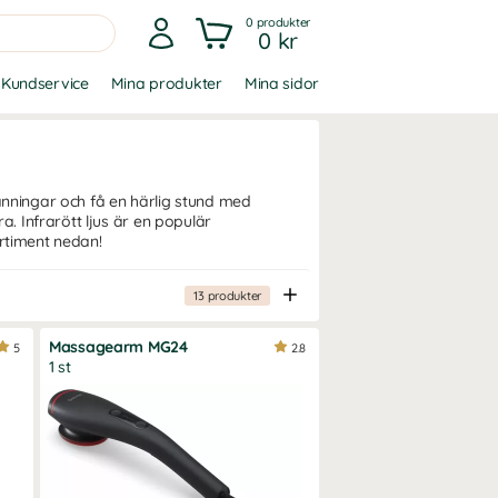
0
produkter
0 kr
Kundservice
Mina produkter
Mina sidor
pänningar och få en härlig stund med
 Infrarött ljus är en populär
rtiment nedan!
13
produkter
Massagearm MG24
5
2.8
1 st