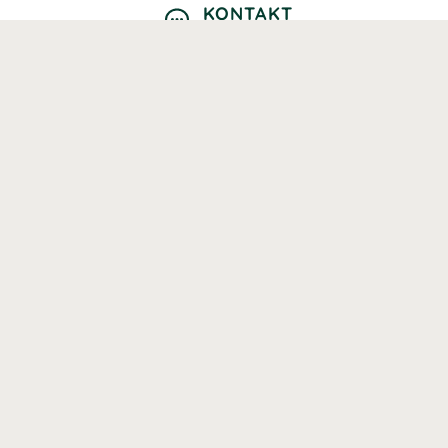
KONTAKT
Kontaktformulär
TELEFON
0220601040
Vardagar: 09:00-12:00
E-POST
info@svenskhalsokost.se
MINA SIDOR
Logga in