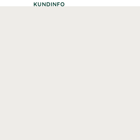
KUNDINFO
Leverans
Betalning
Returer
Köpvillkor
Kundklubb
Studentrabatt
Seniorrabatt
Kontaktuppgifter Läkemedelsverket