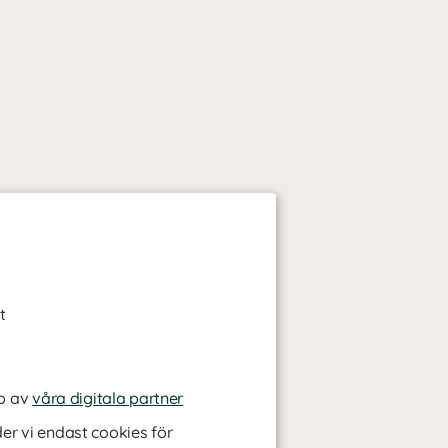
t
p av
våra digitala partner
r vi endast cookies för