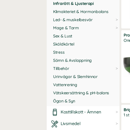
Infrarött & Ljusterapi
Klimakteriet & Hormonbalans
Led- & muskelbesvär
Mage & Tarm
Pro
Sex & Lust
One
Sköldkörtel
Stress
Sömn & Avslappning
Tillbehör
Urinvägar & Slemhinnor
Vattenrening
Vätskeersättning & pH-balans
Ögon & Syn
Bri
Kosttillskott - Ämnen
1 st
Livsmedel