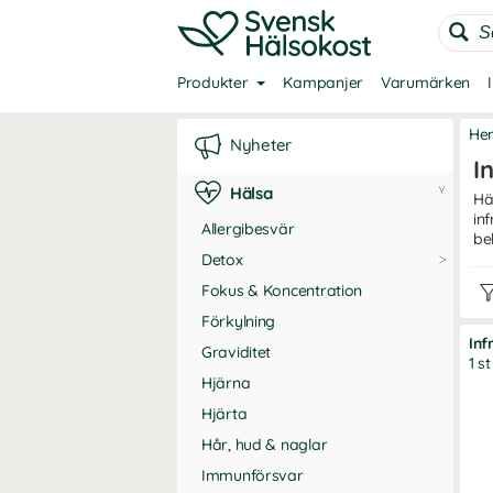
Produkter
Kampanjer
Varumärken
He
Nyheter
I
Hälsa
Hä
in
Allergibesvär
be
Detox
Fokus & Koncentration
Förkylning
Inf
Graviditet
1 st
Hjärna
Hjärta
Hår, hud & naglar
Immunförsvar