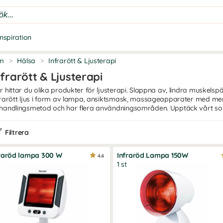
Inspiration
m
>
Hälsa
>
Infrarött & Ljusterapi
nfrarött & Ljusterapi
r hittar du olika produkter för ljusterapi. Slappna av, lindra muskels
frarött ljus i form av lampa, ansiktsmask, massageapparater med mera.
handlingsmetod och har flera användningsområden. Upptäck vårt so
Filtrera
raröd lampa 300 W
Infraröd Lampa 150W
4.4
1 st