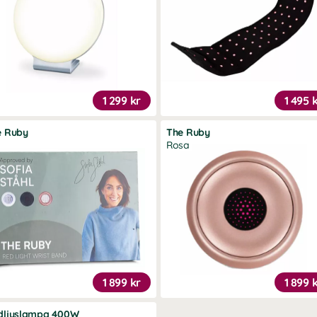
1 299 kr
1 495 
e Ruby
The Ruby
Rosa
1 899 kr
1 899 
dljuslampa 400W