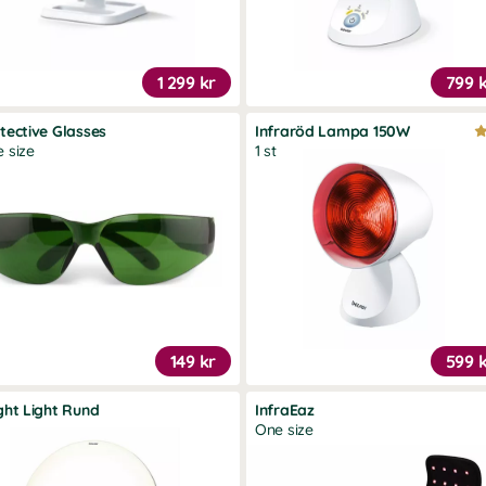
1 299 kr
799 
tective Glasses
Infraröd Lampa 150W
 size
1 st
149 kr
599 
ght Light Rund
InfraEaz
One size