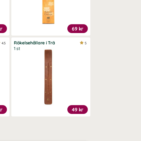
kr
69 kr
Rökelsehållare i Trä
4.5
5
1 st
kr
49 kr