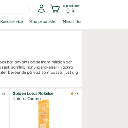
0
produkter
0 kr
Kundservice
Mina produkter
Mina sidor
 och har använts både inom religion och
klassisk samling honungsrökelser i vackra
arianter beroende på vad som passar just dig
Golden Lotus Rökelse
4.5
4.5
Natural Champ