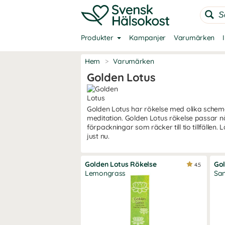
Produkter
Kampanjer
Varumärken
Hem
>
Varumärken
Golden Lotus
Golden Lotus har rökelse med olika schema
meditation. Golden Lotus rökelse passar nä
förpackningar som räcker till tio tillfälle
just nu.
Golden Lotus Rökelse
Gol
4.5
Lemongrass
Sa