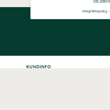
Fler altern
Integritetspolicy
KUNDINFO
Leverans
Betalning
Returer
Köpvillkor
Kundklubb
Studentrabatt
Seniorrabatt