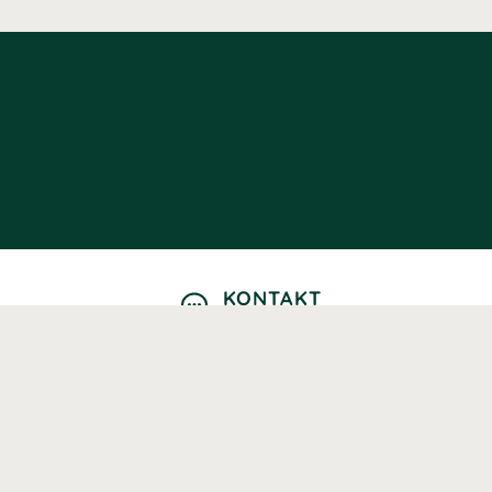
KONTAKT
Kontaktformulär
TELEFON
0220601040
Vardagar: 09:00-12:00
E-POST