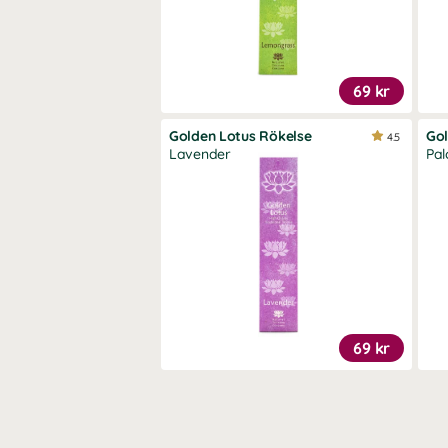
69 kr
Golden Lotus Rökelse
Gol
4.5
Lavender
Pal
69 kr