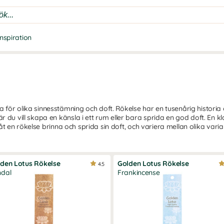
Inspiration
 för olika sinnesstämning och doft. Rökelse har en tusenårig historia
r du vill skapa en känsla i ett rum eller bara sprida en god doft. En 
n. Låt en rökelse brinna och sprida sin doft, och variera mellan olika v
den Lotus Rökelse
Golden Lotus Rökelse
4.5
ndal
Frankincense