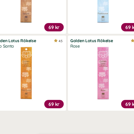
69 kr
69 
den Lotus Rökelse
Golden Lotus Rökelse
4.5
o Santo
Rose
69 kr
69 