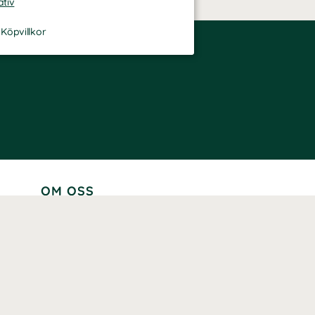
ativ
-
Köpvillkor
OM OSS
Lär känna oss
Vår historia
Våra varumärken
Hållbarhet
Tillgänglighet
Prenumerera
Våra märkningar och certifieringar