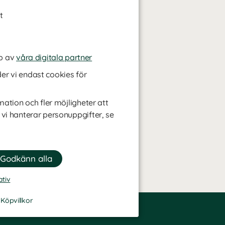
t
p av
våra digitala partner
r vi endast cookies för
mation och fler möjligheter att
 vi hanterar personuppgifter, se
ativ
-
Köpvillkor