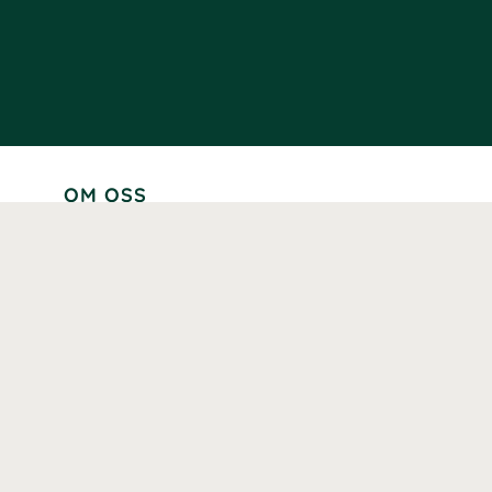
OM OSS
Lär känna oss
Vår historia
Våra varumärken
Hållbarhet
Tillgänglighet
Prenumerera
Våra märkningar och certifieringar
Våra hälsoinspiratörer
Karriär
Samarbeten