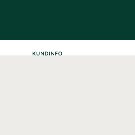
KUNDINFO
Leverans
Betalning
Returer
Köpvillkor
Kundklubb
Studentrabatt
Seniorrabatt
Kontaktuppgifter Läkemedelsverket