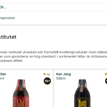
Inspiration
titutet
ska Institutet utvecklat och framställt kvalitetsprodukter med väldoku
ler som garanterar en hög standard. I sortimentet hittar du örtbasera
duktens effekt.
 San
Kan Jang
4.6
0ml
500ml