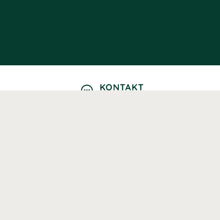
KONTAKT
Kontaktformulär
TELEFON
0220601040
Vardagar: 09:00-12:00
E-POST
info@svenskhalsokost.se
MINA SIDOR
Logga in