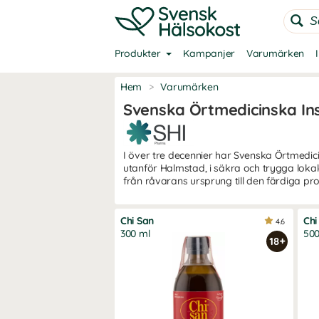
Produkter
Kampanjer
Varumärken
Hem
>
Varumärken
Svenska Örtmedicinska Ins
I över tre decennier har Svenska Örtmedicin
utanför Halmstad, i säkra och trygga loka
från råvarans ursprung till den färdiga pro
Chi San
Chi
4.6
300 ml
50