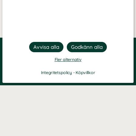
Fler alternativ
Integritetspolicy
-
Köpvillkor
Filtrera
Popularitet