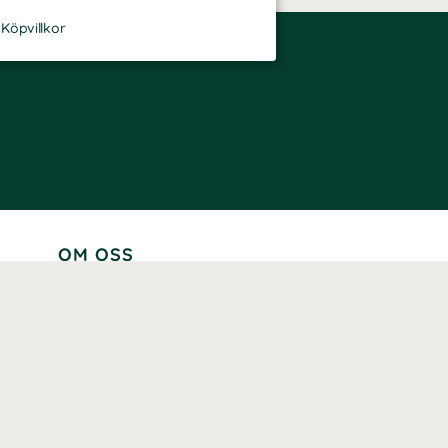
-
Köpvillkor
OM OSS
Lär känna oss
Vår historia
Våra varumärken
Hållbarhet
Tillgänglighet
Prenumerera
Våra märkningar och certifieringar
Våra hälsoinspiratörer