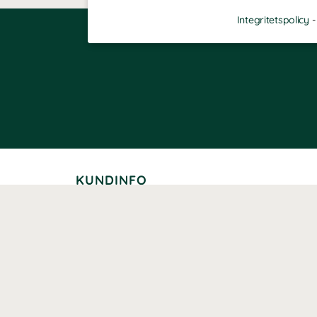
Integritetspolicy
KUNDINFO
Leverans
Betalning
Returer
Köpvillkor
Kundklubb
Studentrabatt
Seniorrabatt