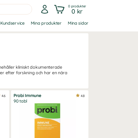
0
produkter
0 kr
Kundservice
Mina produkter
Mina sidor
nehåller kliniskt dokumenterade
ter efter forskning och har en nära
Probi Immune
4.6
4.8
90 tabl