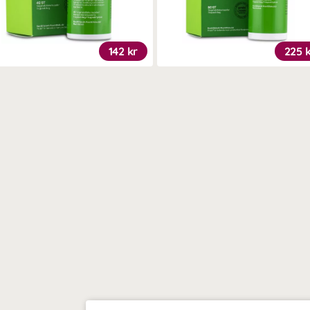
142 kr
225 