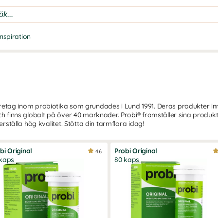
Inspiration
öretag inom probiotika som grundades i Lund 1991. Deras produkter in
och finns globalt på över 40 marknader. Probi® framställer sina produk
erställa hög kvalitet. Stötta din tarmflora idag!
bi Original
Probi Original
4.6
kaps
80 kaps