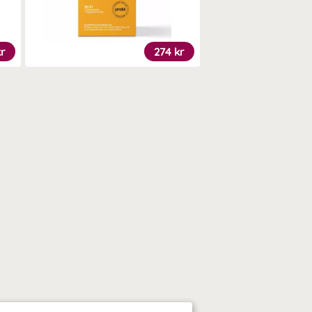
kr
274 kr