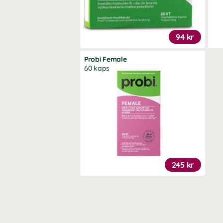
94 kr
Probi Female
60 kaps
245 kr