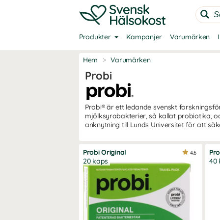
Produkter
Kampanjer
Varumärken
Hem
>
Varumärken
Probi
Probi® är ett ledande svenskt forskningsf
mjölksyrabakterier, så kallat probiotika, 
anknytning till Lunds Universitet för att säk
Probi Original
Pro
4.6
20 kaps
40 