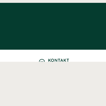
KONTAKT
Kontaktformulär
TELEFON
0220601040
Vardagar: 09:00-12:00
E-POST
info@svenskhalsokost.se